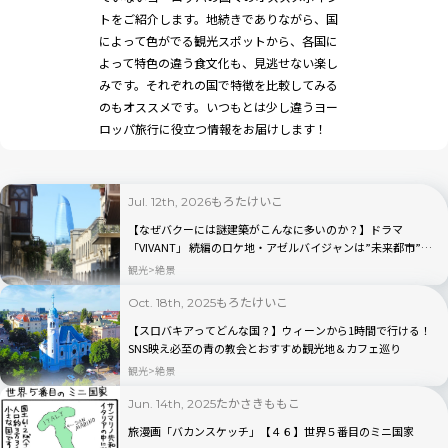
トをご紹介します。地続きでありながら、国
によって色がでる観光スポットから、各国に
よって特色の違う食文化も、見逃せない楽し
みです。それぞれの国で特徴を比較してみる
のもオススメです。いつもとは少し違うヨー
ロッパ旅行に役立つ情報をお届けします！
もろたけいこ
Jul. 12th, 2026
【なぜバクーには謎建築がこんなに多いのか？】ドラマ
「VIVANT」 続編のロケ地・アゼルバイジャンは”未来都市”だ
った！
観光
絶景
もろたけいこ
Oct. 18th, 2025
【スロバキアってどんな国？】ウィーンから1時間で行ける！
SNS映え必至の青の教会とおすすめ観光地＆カフェ巡り
観光
絶景
たかさきももこ
Jun. 14th, 2025
旅漫画「バカンスケッチ」【４６】世界５番目のミニ国家