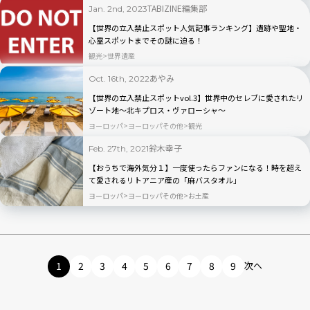
TABIZINE編集部
Jan. 2nd, 2023
【世界の立入禁止スポット人気記事ランキング】遺跡や聖地・
心霊スポットまでその謎に迫る！
観光
世界遺産
あやみ
Oct. 16th, 2022
【世界の立入禁止スポットvol.3】世界中のセレブに愛されたリ
ゾート地〜北キプロス・ヴァローシャ〜
ヨーロッパ
ヨーロッパその他
観光
鈴木幸子
Feb. 27th, 2021
【おうちで海外気分１】一度使ったらファンになる！時を超え
て愛されるリトアニア産の「麻バスタオル」
ヨーロッパ
ヨーロッパその他
お土産
1
2
3
4
5
6
7
8
9
次へ