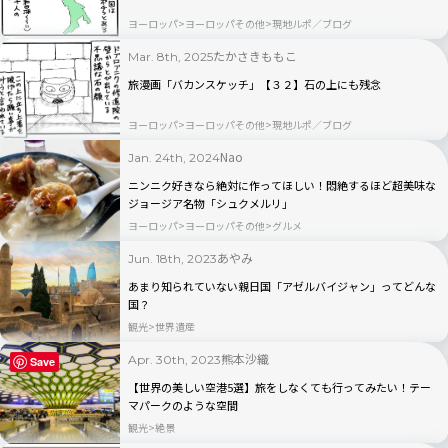
ヨーロッパ
ヨーロッパその他
現地ルポ／ブログ
たかさきももこ
Mar. 8th, 2025
旅漫画「バカンスケッチ」【３２】石の上にも残念
ヨーロッパ
ヨーロッパその他
現地ルポ／ブログ
Nao
Jan. 24th, 2024
ニンニク好きなら絶対に作ってほしい！悶絶するほど超美味な
ジョージア名物「シュクメルリ」
ヨーロッパ
ヨーロッパその他
グルメ
あやみ
Jun. 18th, 2023
あまり知られていない親日国「アゼルバイジャン」ってどんな
国？
観光
世界遺産
熊本沙織
Apr. 30th, 2023
Save
【世界の美しい空港5選】旅をしなくても行ってみたい！テー
マパークのような空間
観光
絶景