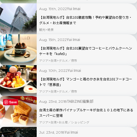
Yui Imai
Aug. 19th, 2022
【台湾現地ルポ】台北101徹底攻略！予約や展望台の登り方・
グルメ・お土産情報まで
観光
絶景
Yui Imai
Aug. 15th, 2022
【台湾現地ルポ】台北101展望台でコーヒーとバウムクーヘン
ケーキを「kafeD」
アジア
台湾
グルメ／夜市
Yui Imai
Aug. 10th, 2022
【台湾現地ルポ】マンゴーと苺のかき氷を台北101フードコー
トで「思慕昔」
アジア
台湾
グルメ／夜市
TABIZINE編集部
Aug. 23rd, 2018
Save
台湾土産の新作パイナップルケーキが台北１０１の地下にある
スーパーに登場
アジア
台湾
お土産／ショッピング
Yui Imai
Jul. 23rd, 2018