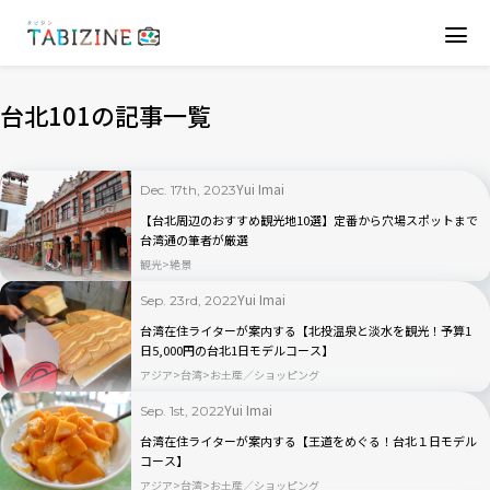
台北101の記事一覧
Yui Imai
Dec. 17th, 2023
【台北周辺のおすすめ観光地10選】定番から穴場スポットまで
台湾通の筆者が厳選
観光
絶景
Yui Imai
Sep. 23rd, 2022
台湾在住ライターが案内する【北投温泉と淡水を観光！予算1
日5,000円の台北1日モデルコース】
アジア
台湾
お土産／ショッピング
Yui Imai
Sep. 1st, 2022
台湾在住ライターが案内する【王道をめぐる！台北１日モデル
コース】
アジア
台湾
お土産／ショッピング