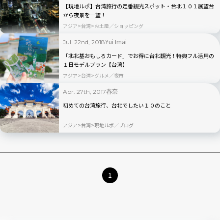
【現地ルポ】台湾旅行の定番観光スポット・台北１０１展望台
から夜景を一望！
アジア
台湾
お土産／ショッピング
Yui Imai
Jul. 22nd, 2018
「北北基おもしろカード」でお得に台北観光！特典フル活用の
１日モデルプラン【台湾】
アジア
台湾
グルメ／夜市
春奈
Apr. 27th, 2017
初めての台湾旅行、台北でしたい１０のこと
アジア
台湾
現地ルポ／ブログ
1