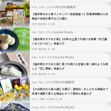
TABIZINE編集部
Mar. 14th, 2024
【福井県のお土産ランキング＜独自調査＞】恐竜博物館の人気
商品や名物お菓子など24選も
中部
福井県
お土産
Sayaka Miyata
Jan. 16th, 2024
【福井県おすすめ土産】100年以上愛され続ける銘菓「松乃露
＜まつのつゆ＞」実食ルポ
中部
福井県
お土産
Sayaka Miyata
Dec. 24th, 2023
【福井県おすすめ土産】愛され続ける定番土産！絹のような美
しさ「羽二重餅」実食ルポ
中部
福井県
お土産
TABIZINE編集部
Sep. 15th, 2023
【大分県のお土産14選】お菓子・調味料・おしゃれな陶器まで
空港や通販で買える商品もすべて現地＆実食ルポ
九州・沖縄
大分県
お土産
Sayaka Miyata
Aug. 29th, 2023