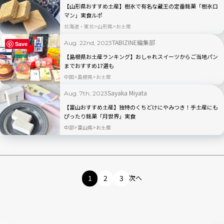
【山形県おすすめ土産】樹氷で有名な蔵王の定番銘菓「樹氷ロ
マン」実食ルポ
北海道・東北
山形県
お土産
TABIZINE編集部
Aug. 22nd, 2023
Save
【島根県お土産ランキング】おしゃれスイーツからご当地パン
までおすすめ17選も
中国
島根県
お土産
Sayaka Miyata
Aug. 7th, 2023
【富山おすすめ土産】独特のくちどけにやみつき！手土産にも
ぴったり銘菓「月世界」実食
中部
富山県
お土産
1
2
3
次へ