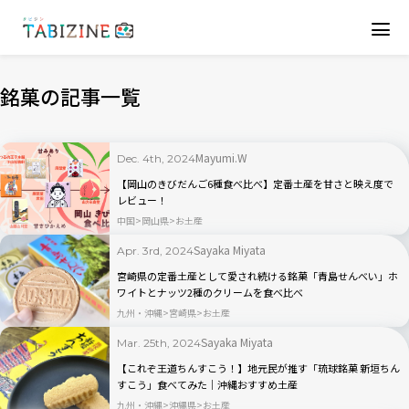
銘菓の記事一覧
Mayumi.W
Dec. 4th, 2024
【岡山のきびだんご6種食べ比べ】定番土産を甘さと映え度で
レビュー！
中国
岡山県
お土産
Sayaka Miyata
Apr. 3rd, 2024
宮崎県の定番土産として愛され続ける銘菓「青島せんべい」ホ
ワイトとナッツ2種のクリームを食べ比べ
九州・沖縄
宮崎県
お土産
Sayaka Miyata
Mar. 25th, 2024
【これぞ王道ちんすこう！】地元民が推す「琉球銘菓 新垣ちん
すこう」食べてみた｜沖縄おすすめ土産
九州・沖縄
沖縄県
お土産