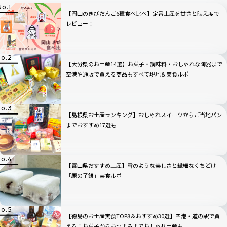
【岡山のきびだんご6種食べ比べ】定番土産を甘さと映え度で
レビュー！
【大分県のお土産14選】お菓子・調味料・おしゃれな陶器まで
空港や通販で買える商品もすべて現地＆実食ルポ
【島根県お土産ランキング】おしゃれスイーツからご当地パン
までおすすめ17選も
【富山県おすすめ土産】雪のような美しさと繊細なくちどけ
「鹿の子餅」実食ルポ
【徳島のお土産実食TOP8＆おすすめ30選】空港・道の駅で買
える！お菓子からおつまみまでおしゃれ土産も