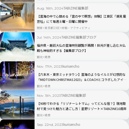
TABIZINE編集部
Aug. 16th, 2024
【雲海の中で心鎮める「雲の中で瞑想」体験】江東区「潮見 龍
宮社」にて毎週土曜・日曜に開催中
関東
東京都23区
体験・アクティビティ
TABIZINE編集部ブログ
Jul. 14th, 2024
福井県・越前大仏の雲海特別観覧が再開！斜光が差し込む大仏
殿も神秘的すぎる【編集部ブログ】
観光
絶景
kurisencho
Nov. 17th, 2023
【六本木・東京ミッドタウン】雲海のようなイルミが幻想的な
「MIDTOWN CHRISTMAS 2023」＆COACHとコラボしたアイス
リンクも登場！
観光
絶景
TABIZINE編集部
Nov. 5th, 2023
【90秒でわかる「リゾナーレトマム」ってどんな宿？】現地取
材で見つけた魅力と過ごし方｜星野リゾート×TABIZINE10周年
観光
絶景
kurisencho
Sep. 22nd, 2023