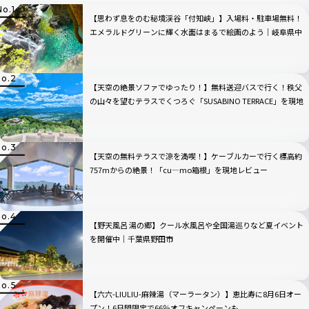
【思わず息をのむ秘境渓谷「付知峡」】入場料・駐車場無料！
エメラルドグリーンに輝く水面はまるで絵画のよう｜岐阜県中
津川市
【天空の絶景ソファでゆったり！】無料送迎バスで行く！秩父
の山々を望むテラスでくつろぐ「SUSABINO TERRACE」を現地
レビュー｜埼玉県
【天空の無料テラスで涼を満喫！】ケーブルカーで行く標高約
757mからの絶景！「cu―mo箱根」を現地レビュー
【野天風呂 湯の郷】クール水風呂や全国湯巡りなど夏イベント
を開催中｜千葉県野田市
【六六-LIULIU-麻辣湯（マーラータン）】恵比寿に8月6日オー
プン！6日間限定で66％オフキャンペーンも