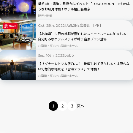
構想2年！雲海に月浮かぶイベント「TOKYO MOON」で幻のよ
うなお月見体験！ホテル椿山荘東京
観光
絶景
TABIZINE広告部 【PR】
Oct. 25th, 2022
Save
【北海道】世界の首脳が宿泊したスイートルームに泊まれる！
自分好みなホテルステイが叶う宿泊プラン登場
北海道・東北
北海道
ホテル
bobo
Sep. 10th, 2022
【リゾナーレトマム宿泊ルポ｜後編】必ず見られるとは限らな
い幻想的な絶景を「雲海テラス」で体験！
北海道・東北
北海道
ホテル
1
2
3
次へ