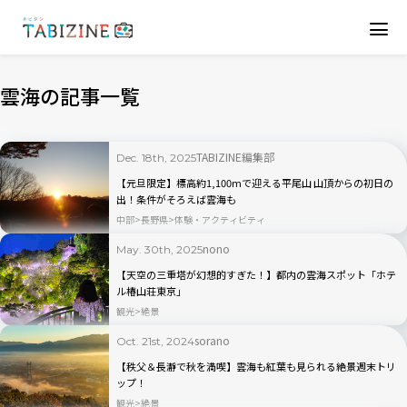
雲海の記事一覧
TABIZINE編集部
Dec. 18th, 2025
【元旦限定】標高約1,100mで迎える平尾山 山頂からの初日の
出！条件がそろえば雲海も
中部
長野県
体験・アクティビティ
nono
May. 30th, 2025
【天空の三重塔が幻想的すぎた！】都内の雲海スポット「ホテ
ル椿山荘東京」
観光
絶景
sorano
Oct. 21st, 2024
【秩父＆長瀞で秋を満喫】雲海も紅葉も見られる絶景週末トリ
ップ！
観光
絶景