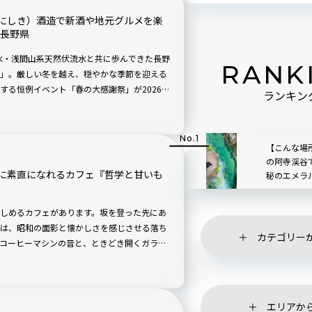
にしき）酒造で新酒や地元グルメを楽
｜長野県
名水・浅間山系天然伏流水と共に歩んできた長野
RANK
」。厳しい冬を越え、穏やかな季節を迎える
する恒例イベント「春の大感謝祭」が2026年
ランキン
れます。搾りたて「純米大吟醸 生原酒」や希少
大抽選会も実施。キッチンカーが集結する地
す！
【こんな場
の阿寺渓谷
に素直になれるカフェ『哲学と甘いも
秘のエメラ
映像で綴る
しめるカフェがあります。坂を登った先にあ
は、昭和の面影と懐かしさを感じさせる落ち
カテゴリー
コーヒーマシンの音と、ときどき開くガラス
漂う店内で本を読んだり書き物をしたり、思
を詰め込むアクティブな旅とは違い、気持ち
旅をしたい。そんな旅のスタイルに寄り添っ
市で立ち寄りたい一軒です。
エリアか