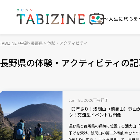
～人生に旅心を
TABIZINE
中部
長野県
体験・アクティビティ
長野県の体験・アクティビティの記
下村祥子
Jun. 1st, 2026
【3年ぶり！浅間山（前掛山）登山
ク！交流型イベントも開催
長野県と群馬県の県境に位置する活火山「
下げを受け、浅間山の第二外輪山のひとつ
3年ぶりに再開！ これを記念して、長野