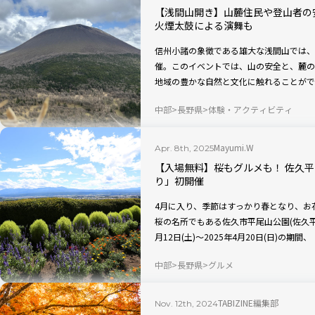
【浅間山開き】山麓住民や登山者の
火煙太鼓による演舞も
信州小諸の象徴である雄大な浅間山では、「
催。このイベントでは、山の安全と、麓の
地域の豊かな自然と文化に触れることがで
中部
長野県
体験・アクティビティ
Mayumi.W
Apr. 8th, 2025
【入場無料】桜もグルメも！ 佐久
り」初開催
4月に入り、季節はすっかり春となり、お
桜の名所でもある佐久市平尾山公園(佐久平
月12日(土)～2025年4月20日(日)の
開催！ 美しい桜の中で、グルメやイベン
中部
長野県
グルメ
TABIZINE編集部
Nov. 12th, 2024