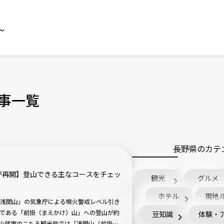
～
事一覧
長野県のカテ
が再開】登山できる主なコースをチェッ
観光
グルメ
ホテル
現地
浅間山」の気象庁による噴火警戒レベル引き
である「前掛（まえかけ）山」への登山が約
豆知識
体験・
県小諸市のこもろ観光局では「浅間山（前掛