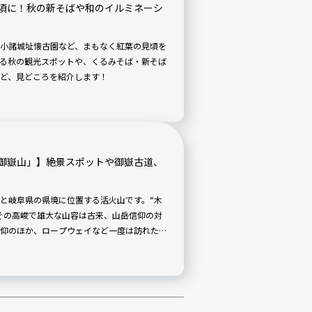
頃に！秋の新そばや和のイルミネーシ
小諸城址懐古園など、まもなく紅葉の見頃を
る秋の観光スポットや、くるみそば・新そば
ど、見どころを紹介します！
御嶽山」】絶景スポットや御嶽古道、
と岐阜県の県境に位置する活火山です。“木
その高峻で雄大な山容は古来、山岳信仰の対
仰のほか、ロープウェイなど一度は訪れたい