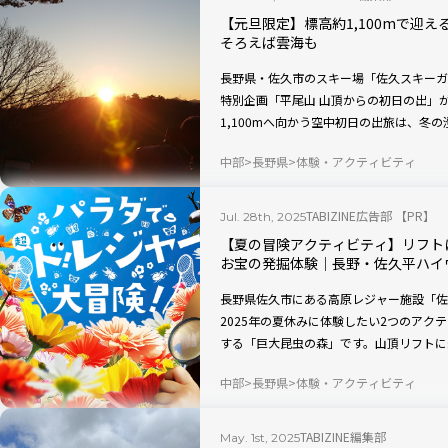
【元旦限定】標高約1,100mで迎
そろえば雲海も
長野県・佐久市のスキー場「佐久スキーガー
特別企画「平尾山 山頂からの初日の出」
1,100mへ向かう空中初日の出旅は、冬
える毎年人気のイベント。八ヶ岳連峰や佐
中部
長野県
体験・アクティビティ
ば雲海が見えることも。家族旅行の思い出
です。
TABIZINE広告部 【PR】
Jul. 28th, 2025
【夏の冒険アクティビティ】リフト
お宝の発掘体験｜長野・佐久平ハイ
長野県佐久市にある高原レジャー施設「佐
2025年の夏休みに体験したい2つのアク
する「巨大昆虫の森」です。山頂リフトに
ブトムシやクワガタなどを空から眺める、
中部
長野県
体験・アクティビティ
は、7月26日～8月31日の夏休み期間に
どもと一緒に、大人も新たな冒険を楽しめ
TABIZINE編集部
May. 1st, 2025