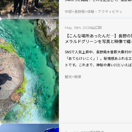
山）日帰り登山ツアー」「山コン ボルケ
中部
長野県
体験・アクティビティ
に親しむ山歩きに加え、小諸の温泉や食、
旅”に出かけてみませんか？
山口彩
May. 16th, 2026
【こんな場所あったんだ…】長野の
メラルドグリーンを写真と映像で綴
SNSで人気上昇中、長野県木曽郡大桑村の
「あてらけいこく」）。秘境感あふれるエ
トです。これまで、神秘の青い川といえば
どがわ）だと思っていた筆者。まさか関東
観光
絶景
があるなんて！ 発見の鋭い喜びとはまさに
制）期間中にマイカーで訪れた体験をもと
グコース終点のキャンプ場にある、「信州
（湧き水）や、駐車場・アクセスについて