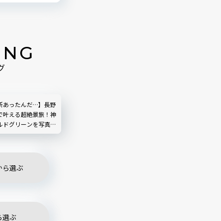
ING
グ
所あったんだ…】長野
で叶える超絶景旅！神
ルドグリーンを写真と
から選ぶ
ら選ぶ