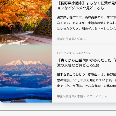
【長野県小諸市】まもなく紅葉が見
ョンなどグルメや見どころも
長野県小諸市では、高峰高原のカラマツや
迎えます。そのほか、小諸市の魅力あふれ
といったグルメ、和のイルミネーションな
中部
長野県
グルメ
あやみ
Oct. 23rd, 2024
【古くから山岳信仰が盛んだった「
滝の氷柱など見どころ5選
日本百名山のひとつ「御嶽山」は、長野県
曾の御嶽山”として広く知られています。
象でした。今回は、そんな御嶽山の篤い信
見どころをご紹介します。
中部
長野県
体験・アクティビティ