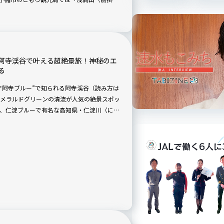
ーノラブ活」などが開催されます。高原の自然
城下町文化など、“山と地域を一体で楽しむ
阿寺渓谷で叶える超絶景旅！神秘のエ
る
“阿寺ブルー”で知られる阿寺渓谷（読み方は
メラルドグリーンの清流が人気の絶景スポッ
、仁淀ブルーで有名な高知県・仁淀川（によ
で、無加工でこんな超絶景写真が撮れる渓流
このこと。2026年GWの通行止め（通行規
に、たっぷりの写真で現地ルポ。ウォーキン
の名水・秘水」にも選定されている美顔水
もまとめます！