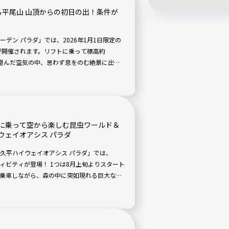
える平尾山 山頂からの初日の出！条件が
デン パラダ」では、2026年1月1日限定の
が開催されます。リフトに乗って標高約
の澄んだ空気の中、思わず息をのむ絶景に出会
久平の街並みが眼下に広がり、条件がそろえ
づくりにも、写真好きの撮影旅にもぴったり
に乗って空から楽しむ昆虫ワールド＆
ウェイオアシス パラダ
久平ハイウェイオアシス パラダ」では、
ティビティが登場！ 1つは8月上旬よりスタート
乗車しながら、森の中に突如現れる巨大なカ
新しい屋外展示アトラクション。もう1つ
毎日開催される発掘体験「お宝ハンター」。子
そうですよ。