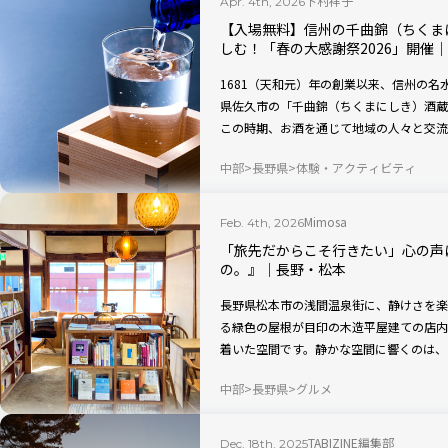
下村祥子
Apr. 4th, 2026
【入場無料】信州の千曲錦（ちくま
しむ！「春の大感謝祭2026」開催
1681（天和元）年の創業以来、信州の
県佐久市の「千曲錦（ちくまにしき）酒蔵
この時期、お酒を通じて地域の人々と交流
は4月11日（土）・12日（日）に開催さ
中部
長野県
体験・アクティビティ
な限定酒の販売、樽酒や豚汁のふるまい、
元イベント「ねこマルシェ」も同時開催で
Mimosa
Feb. 4th, 2026
「旅先だからこそ行きたい」心の声
の。』│長野・松本
長野県松本市の浅間温泉街に、静けさを楽
る緑色の屋根が目印の木造平屋建ての店内
着いた空間です。静かな空間に響くのは、
の引き戸の音。コーヒーとカレーの香りが
中部
長野県
グルメ
い思いの時間を過ごせます。観光やグルメ
にゆとりを持ち、素直な自分で心を整える
てくれるカフェ「哲学と甘いもの」は松本
TABIZINE編集部
Dec. 18th, 2025