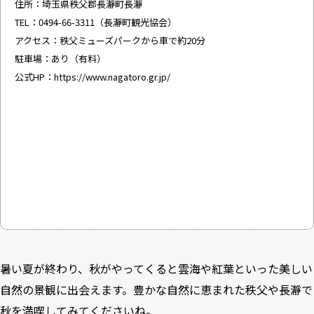
住所：埼玉県秩父郡長瀞町長瀞
TEL：0494-66-3311（長瀞町観光協会）
アクセス：秩父ミューズパークから車で約20分
駐車場：あり（有料）
公式HP：
https://www.nagatoro.gr.jp/
暑い夏が終わり、秋がやってくると雲海や紅葉といった美しい
自然の景観に出会えます。豊かな自然に恵まれた秩父や長瀞で
秋を満喫してみてくださいね。