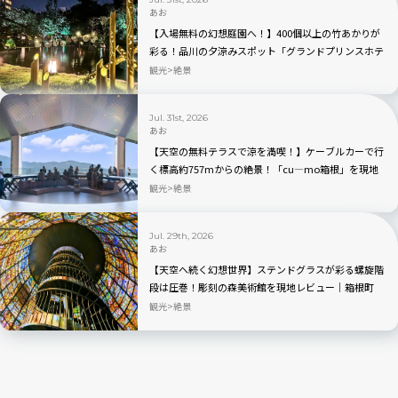
あお
【入場無料の幻想庭園へ！】400個以上の竹あかりが
彩る！品川の夕涼みスポット「グランドプリンスホテ
ル高輪」を現地レビュー
観光
絶景
Jul. 31st, 2026
あお
【天空の無料テラスで涼を満喫！】ケーブルカーで行
く標高約757mからの絶景！「cu―mo箱根」を現地
レビュー
観光
絶景
Jul. 29th, 2026
あお
【天空へ続く幻想世界】ステンドグラスが彩る螺旋階
段は圧巻！彫刻の森美術館を現地レビュー｜箱根町
観光
絶景