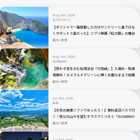
Aug. 6th, 2026
もろたけいこ
【ギリシャで一番感動したのはサントリーニ島ではな
くザギントス島だった】ジブリ映画『紅の豚』の舞台
と言われるナヴァイオビーチ観光のベストの時間帯
観光
絶景
は？行き方から持ち物まで完全ガイド
Aug. 4th, 2026
sunflower
【思わず息をのむ秘境渓谷「付知峡」】入場料・駐車
場無料！エメラルドグリーンに輝く水面はまるで絵画
のよう｜岐阜県中津川市
観光
絶景
Jul. 31st, 2026
あお
【天空の絶景ソファでゆったり！】無料送迎バスで行
く！秩父の山々を望むテラスでくつろぐ「SUSABINO
TERRACE」を現地レビュー｜埼玉県
観光
絶景
Jul. 31st, 2026