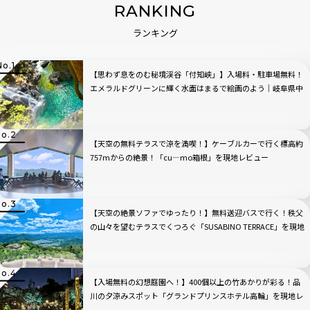
RANKING
ランキング
【思わず息をのむ秘境渓谷「付知峡」】入場料・駐車場無料！
エメラルドグリーンに輝く水面はまるで絵画のよう｜岐阜県中
津川市
【天空の無料テラスで涼を満喫！】ケーブルカーで行く標高約
757mからの絶景！「cu―mo箱根」を現地レビュー
【天空の絶景ソファでゆったり！】無料送迎バスで行く！秩父
の山々を望むテラスでくつろぐ「SUSABINO TERRACE」を現地
レビュー｜埼玉県
【入場無料の幻想庭園へ！】400個以上の竹あかりが彩る！品
川の夕涼みスポット「グランドプリンスホテル高輪」を現地レ
ビュー