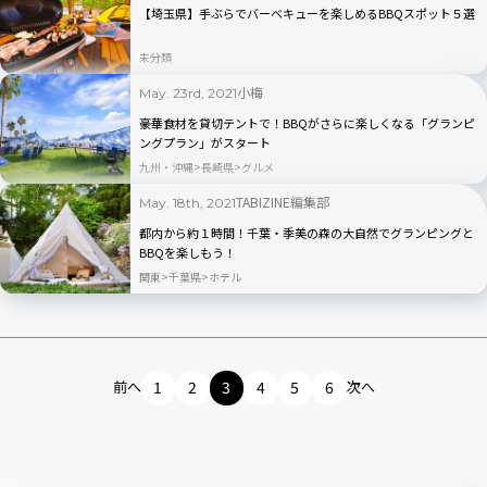
【埼玉県】手ぶらでバーベキューを楽しめるBBQスポット５選
未分類
小梅
May. 23rd, 2021
豪華食材を貸切テントで！BBQがさらに楽しくなる「グランピ
ングプラン」がスタート
九州・沖縄
長崎県
グルメ
TABIZINE編集部
May. 18th, 2021
都内から約１時間！千葉・季美の森の大自然でグランピングと
BBQを楽しもう！
関東
千葉県
ホテル
前へ
1
2
3
4
5
6
次へ