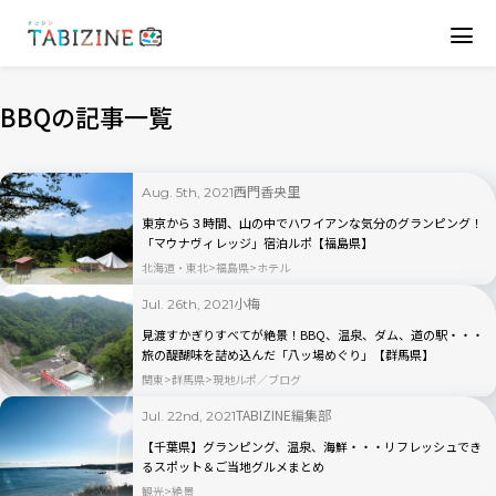
BBQの記事一覧
西門香央里
Aug. 5th, 2021
東京から３時間、山の中でハワイアンな気分のグランピング！
「マウナヴィレッジ」宿泊ルポ【福島県】
北海道・東北
福島県
ホテル
小梅
Jul. 26th, 2021
見渡すかぎりすべてが絶景！BBQ、温泉、ダム、道の駅・・・
旅の醍醐味を詰め込んだ「八ッ場めぐり」【群馬県】
関東
群馬県
現地ルポ／ブログ
TABIZINE編集部
Jul. 22nd, 2021
【千葉県】グランピング、温泉、海鮮・・・リフレッシュでき
るスポット＆ご当地グルメまとめ
観光
絶景