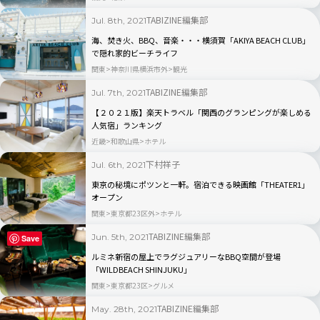
TABIZINE編集部
Jul. 8th, 2021
海、焚き火、BBQ、音楽・・・横須賀「AKIYA BEACH CLUB」
で隠れ家的ビーチライフ
関東
神奈川県横浜市外
観光
TABIZINE編集部
Jul. 7th, 2021
【２０２１版】楽天トラベル「関西のグランピングが楽しめる
人気宿」ランキング
近畿
和歌山県
ホテル
下村祥子
Jul. 6th, 2021
東京の秘境にポツンと一軒。宿泊できる映画館「THEATER1」
オープン
関東
東京都23区外
ホテル
TABIZINE編集部
Jun. 5th, 2021
Save
ルミネ新宿の屋上でラグジュアリーなBBQ空間が登場
「WILDBEACH SHINJUKU」
関東
東京都23区
グルメ
TABIZINE編集部
May. 28th, 2021