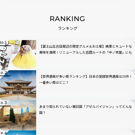
RANKING
ランキング
【富士山五合目周辺の限定グルメ＆お土産】絶景とキュートな
美味を満喫！リニューアルした吉田ルートの「中ノ茶屋」にも
寄ってみた！
【世界遺産が多い県ランキング】日本の登録世界遺産は25件！
一番多い県はどこ？
あまり知られていない親日国「アゼルバイジャン」ってどんな
国？