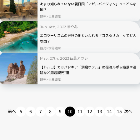
あまり知られていない親日国「アゼルバイジャン」ってどんな
国？
観光
世界遺産
あやみ
Jun. 4th, 2023
エコツーリズムの発祥の地といわれる「コスタリカ」ってどん
な国？
観光
世界遺産
石黒アツシ
May. 27th, 2023
【トルコ】カッパドキア「洞窟ホテル」の宿泊ルポ＆絶景や遺
跡など周辺観光7選
観光
世界遺産
前へ
5
6
7
8
9
10
11
12
13
14
15
次へ