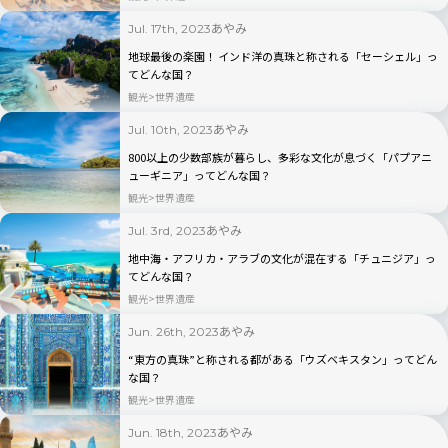
あやみ
Jul. 17th, 2023
地球最後の楽園！ インド洋の真珠と称される「セーシェル」っ
てどんな国？
観光
世界遺産
あやみ
Jul. 10th, 2023
800以上の少数部族が暮らし、多彩な文化が息づく「パプアニ
ューギニア」ってどんな国？
観光
世界遺産
あやみ
Jul. 3rd, 2023
地中海・アフリカ・アラブの文化が混在する「チュニジア」っ
てどんな国？
観光
世界遺産
あやみ
Jun. 26th, 2023
“東方の真珠”と称される都がある「ウズベキスタン」ってどん
な国？
観光
世界遺産
あやみ
Jun. 18th, 2023