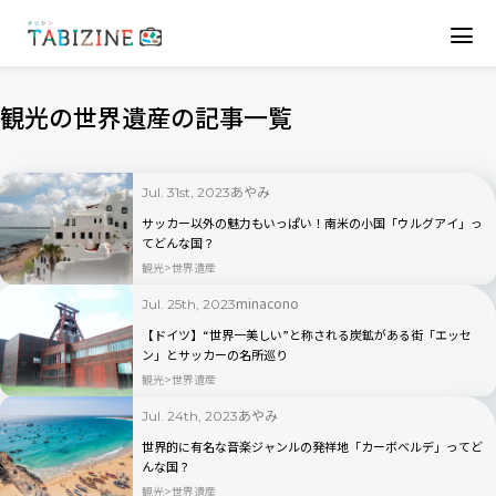
観光の世界遺産の記事一覧
あやみ
Jul. 31st, 2023
サッカー以外の魅力もいっぱい！南米の小国「ウルグアイ」っ
てどんな国？
観光
世界遺産
minacono
Jul. 25th, 2023
【ドイツ】“世界一美しい”と称される炭鉱がある街「エッセ
ン」とサッカーの名所巡り
観光
世界遺産
あやみ
Jul. 24th, 2023
世界的に有名な音楽ジャンルの発祥地「カーボベルデ」ってど
んな国？
観光
世界遺産