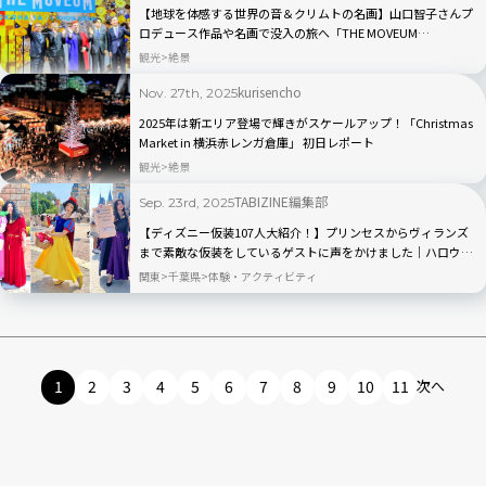
【地球を体感する世界の音＆クリムトの名画】山口智子さんプ
ロデュース作品や名画で没入の旅へ「THE MOVEUM
YOKOHAMA」グッズも豊富！｜横浜・山下ふ頭
観光
絶景
kurisencho
Nov. 27th, 2025
2025年は新エリア登場で輝きがスケールアップ！「Christmas
Market in 横浜赤レンガ倉庫」 初日レポート
観光
絶景
TABIZINE編集部
Sep. 23rd, 2025
【ディズニー仮装107人大紹介！】プリンセスからヴィランズ
まで素敵な仮装をしているゲストに声をかけました｜ハロウィ
ン2025
関東
千葉県
体験・アクティビティ
1
2
3
4
5
6
7
8
9
10
11
次へ