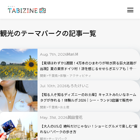
観光のテーマパークの記事一覧
Mari.M
Aug. 7th, 2026
【見頃はわずか1週間！4万本のひまわりが咲き誇る巨大迷路が
出現】夏の東京ドイツ村！涼を感じるせせらぎエリアも｜千葉
県・袖ケ浦
関東
千葉県
体験・アクティビティ
もろたけいこ
Jul. 10th, 2026
【知る人ぞ知るディズニーのお土産】キャストみたいなネーム
タグが作れる！体験ルポ 2026｜シー・ランド3店舗で販売中
関東
千葉県
お土産
其田雪花
May. 31st, 2026
【大人のUSJ】絶叫だけじゃない！ショーとグルメで楽しむ“疲
れない”パークの歩き方
観光
テーマパーク