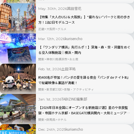
其田雪花
May. 30th, 2026
【特集「大人のUSJ＆大阪旅」】“疲れない”パークと街の歩き
方！1泊2日モデルコース
近畿
大阪府
グルメ
kurisencho
Mar. 12th, 2026
【「ワンダリア横浜」先行ルポ！】深海・森・空・洞窟をめぐ
る没入体験施設｜横浜・関内
関東
神奈川県横浜市
お土産
土田洋祐
Feb. 1st, 2026
約400名が参加！パンダの愛を語る夜会『パンダ de ナイトⅢ』
で秘蔵映像＆裏話が満載！
関東
東京都23区
体験・アクティビティ
TABIZINE編集部
Jan. 1st, 2026
【2026年日本全国にオープンする新施設17選】星のや奈良監
獄・帝国ホテル京都・BASEGATE横浜関内・大和ミュージアム
など注目スポットはここ！
関東
群馬県
ホテル
kurisencho
Dec. 24th, 2025