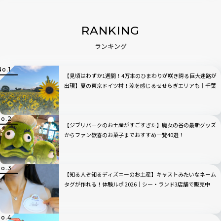
RANKING
ランキング
【見頃はわずか1週間！4万本のひまわりが咲き誇る巨大迷路が
出現】夏の東京ドイツ村！涼を感じるせせらぎエリアも｜千葉
県・袖ケ浦
【ジブリパークのお土産がすごすぎた】魔女の谷の最新グッズ
からファン歓喜のお菓子までおすすめ一覧40選！
【知る人ぞ知るディズニーのお土産】キャストみたいなネーム
タグが作れる！体験ルポ 2026｜シー・ランド3店舗で販売中