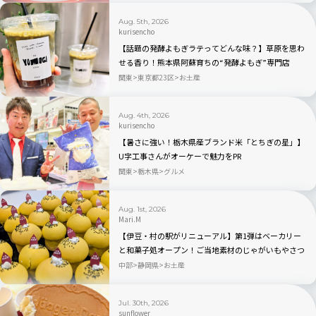
Aug. 5th, 2026
kurisencho
【話題の発酵よもぎラテってどんな味？】草原を思わ
せる香り！熊本県阿蘇育ちの“発酵よもぎ”専門店
「BETWEEN by THE YOMOGI STAND」渋谷にオープ
関東
東京都23区
お土産
ン！人気TOP3も
Aug. 4th, 2026
kurisencho
【暑さに強い！栃木県産ブランド米「とちぎの星」】
U字工事さんがオーケーで魅力をPR
関東
栃木県
グルメ
Aug. 1st, 2026
Mari.M
【伊豆・村の駅がリニューアル】第1弾はベーカリー
と和菓子処オープン！ご当地素材のじゃがいもやさつ
まいもを使ったパン・スイーツが新登場
中部
静岡県
お土産
Jul. 30th, 2026
sunflower