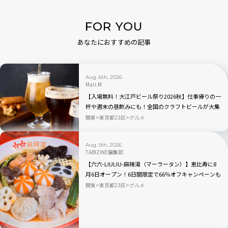
FOR YOU
あなたにおすすめの記事
Aug. 6th, 2026
Mari.M
【入場無料！大江戸ビール祭り2026秋】仕事帰りの一
杯や週末の昼飲みにも！全国のクラフトビールが大集
合｜品川
関東
東京都23区
グルメ
Aug. 5th, 2026
TABIZINE編集部
【六六-LIULIU-麻辣湯（マーラータン）】恵比寿に8
月6日オープン！6日間限定で66％オフキャンペーンも
関東
東京都23区
グルメ