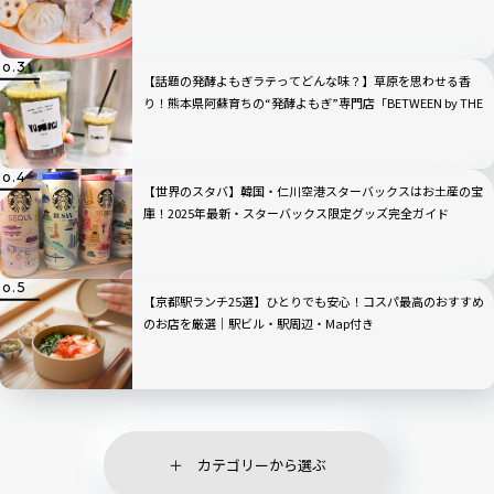
【話題の発酵よもぎラテってどんな味？】草原を思わせる香
り！熊本県阿蘇育ちの“発酵よもぎ”専門店「BETWEEN by THE
YOMOGI STAND」渋谷にオープン！人気TOP3も
【世界のスタバ】韓国・仁川空港スターバックスはお土産の宝
庫！2025年最新・スターバックス限定グッズ完全ガイド
【京都駅ランチ25選】ひとりでも安心！コスパ最高のおすすめ
のお店を厳選｜駅ビル・駅周辺・Map付き
カテゴリーから選ぶ