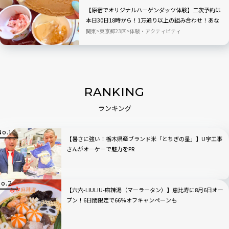
【原宿でオリジナルハーゲンダッツ体験】二次予約は
本日30日18時から！1万通り以上の組み合わせ！あな
ただけのアイスクリームが作れるポップアップイベン
関東
東京都23区
体験・アクティビティ
ト「Meet Your Häagen-Dazs」
RANKING
ランキング
【暑さに強い！栃木県産ブランド米「とちぎの星」】U字工事
さんがオーケーで魅力をPR
【六六-LIULIU-麻辣湯（マーラータン）】恵比寿に8月6日オー
プン！6日間限定で66％オフキャンペーンも