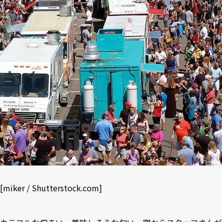
[
miker
/
Shutterstock.com
]