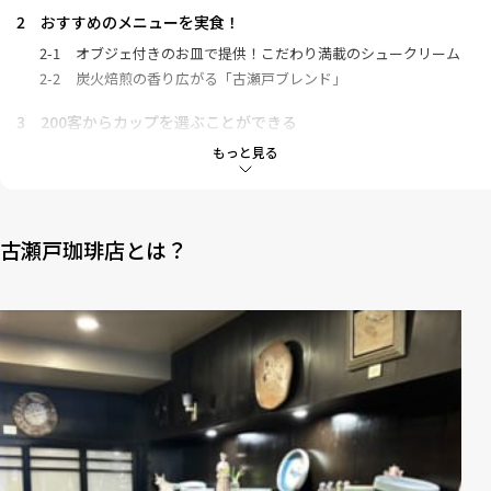
2
おすすめのメニューを実食！
2-1
オブジェ付きのお皿で提供！こだわり満載のシュークリーム
2-2
炭火焙煎の香り広がる「古瀬戸ブレンド」
3
200客からカップを選ぶことができる
もっと見る
4
“不思議の国のアリス”がモチーフのオブジェが！
5
不思議で温かい空間に癒やされる時間を
古瀬戸珈琲店とは？