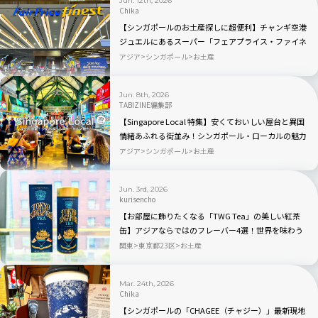
Jun. 12th, 2026
Chika
【シンガポールのお土産探しに超便利】チャンギ空港
ジュエルにあるスーパー「フェアプライス・ファイネ
スト」は品揃えよし！
アジア
シンガポール
お土産
Jun. 8th, 2026
TABIZINE編集部
【Singapore Local 特集】安くておいしい屋台と異国
情緒あふれる街並み！シンガポール・ローカルの魅力
アジア
シンガポール
お土産
Jun. 3rd, 2026
kurisencho
【お部屋に飾りたくなる「TWG Tea」の美しい紅茶
缶】アジアならではのフレーバー4選！世界を味わう
旅
関東
東京都23区
お土産
Mar. 24th, 2026
Chika
【シンガポールの「CHAGEE（チャジー）」最新現地