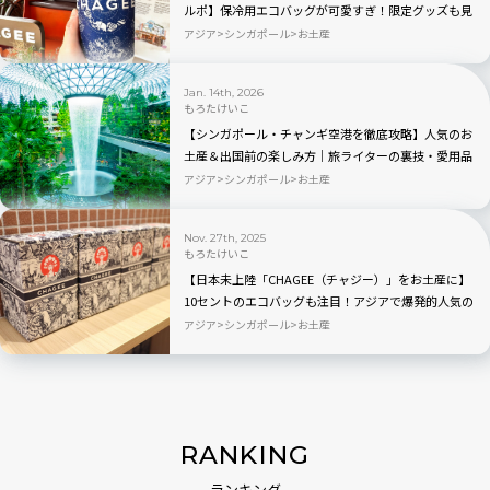
ルポ】保冷用エコバッグが可愛すぎ！限定グッズも見
逃せない
アジア
シンガポール
お土産
Jan. 14th, 2026
もろたけいこ
【シンガポール・チャンギ空港を徹底攻略】人気のお
土産＆出国前の楽しみ方｜旅ライターの裏技・愛用品
教えます
アジア
シンガポール
お土産
Nov. 27th, 2025
もろたけいこ
【日本未上陸「CHAGEE（チャジー）」をお土産に】
10セントのエコバッグも注目！アジアで爆発的人気の
ティーブランド現地ルポ｜シンガポール編
アジア
シンガポール
お土産
RANKING