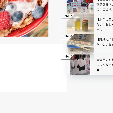
種類を食べ
に！ご当地
【勝手にラ
たい！おし
ール
【現地ルポ
た、気にな
自分用にも
シックなイ
選！