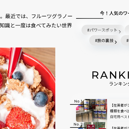
今！人気のワ
ル。最近では、フルーツグラノー
知識と一度は食べてみたい世界
パワースポット
旅の裏技
RANK
ランキン
【在英者が
種類を食べ
自宅用ベス
【在英者が