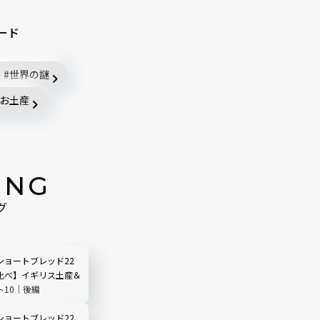
ード
世界の謎
お土産
ING
グ
ショートブレッド22
比べ】イギリス土産＆
ト10｜後編
ショートブレッド22