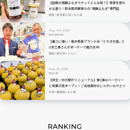
【話題の発酵よもぎラテってどんな味？】草原を思わ
せる香り！熊本県阿蘇育ちの“発酵よもぎ”専門店
「BETWEEN by THE YOMOGI STAND」渋谷にオープ
関東
東京都23区
お土産
ン！人気TOP3も
Aug. 4th, 2026
kurisencho
【暑さに強い！栃木県産ブランド米「とちぎの星」】
U字工事さんがオーケーで魅力をPR
関東
栃木県
グルメ
Aug. 1st, 2026
Mari.M
【伊豆・村の駅がリニューアル】第1弾はベーカリー
と和菓子処オープン！ご当地素材のじゃがいもやさつ
まいもを使ったパン・スイーツが新登場
中部
静岡県
お土産
RANKING