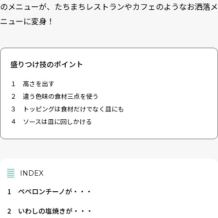
のメニューが、たちまちレストランやカフェのようなお洒落メ
ニューに変身！
盛りつけ技のポイント
１ 高さを出す
２ 違う色味の食材三点を使う
３ トッピングは食材だけでなく皿にも
４ ソースは皿に回しかける
INDEX
1
ペペロンチーノが・・・
2
いわしの塩焼きが・・・