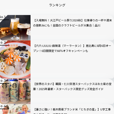
ランキング
【入場無料！大江戸ビール祭り2026秋】仕事帰りの一杯や週末
の昼飲みにも！全国のクラフトビールが大集合｜品川
【六六-LIULIU-麻辣湯（マーラータン）】恵比寿に8月6日オー
プン！6日間限定で66％オフキャンペーンも
【世界のスタバ】韓国・仁川空港スターバックスはお土産の宝
庫！2025年最新・スターバックス限定グッズ完全ガイド
【暑さに強い！栃木県産ブランド米「とちぎの星」】U字工事