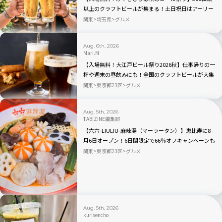
以上のクラフトビールが集まる！土日祝日はアーリー
オープンも｜さいたま新都心
関東
埼玉県
グルメ
Aug. 6th, 2026
Mari.M
【入場無料！大江戸ビール祭り2026秋】仕事帰りの一
杯や週末の昼飲みにも！全国のクラフトビールが大集
合｜品川
関東
東京都23区
グルメ
Aug. 5th, 2026
TABIZINE編集部
【六六-LIULIU-麻辣湯（マーラータン）】恵比寿に8
月6日オープン！6日間限定で66％オフキャンペーンも
関東
東京都23区
グルメ
Aug. 5th, 2026
kurisencho