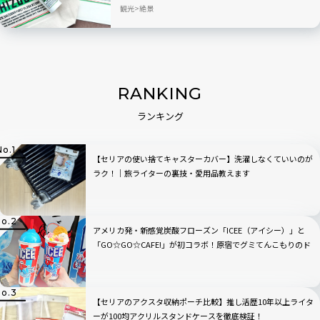
本格始動！
観光
絶景
RANKING
ランキング
【セリアの使い捨てキャスターカバー】洗濯しなくていいのが
ラク！｜旅ライターの裏技・愛用品教えます
アメリカ発・新感覚炭酸フローズン「ICEE（アイシー）」と
「GO☆GO☆CAFE!」が初コラボ！原宿でグミてんこもりのド
リンクをチェック
【セリアのアクスタ収納ポーチ比較】推し活歴10年以上ライタ
ーが100均アクリルスタンドケースを徹底検証！