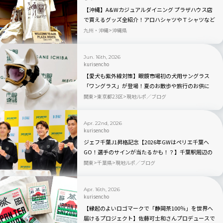
【沖縄】A&Wカジュアルダイニング プラザハウス店
で買えるグッズ全紹介！アロハシャツやＴシャツなど
限定品まで一覧
九州・沖縄
沖縄県
Jun. 16th, 2026
kurisencho
【愛犬も紫外線対策】眼鏡市場初の犬用サングラス
「ワングラス」が登場！夏のお散歩や旅行のお供に
関東
東京都23区
現地ルポ／ブログ
Apr. 22nd, 2026
kurisencho
ジェフ千葉J1昇格記念【2026年GWはペリエ千葉へ
GO！選手のサインが当たるかも！？】千葉駅周辺の
散策スポットも紹介
関東
千葉県
現地ルポ／ブログ
Apr. 16th, 2026
kurisencho
【縁起のよいロゴマークで「静岡茶100％」を世界へ
届けるプロジェクト】佐藤可士和さんプロデュースで