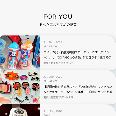
FOR YOU
あなたにおすすめの記事
Jul. 28th, 2026
kurisencho
アメリカ発・新感覚炭酸フローズン「ICEE（アイシ
ー）」と「GO☆GO☆CAFE!」が初コラボ！原宿でグ
ミてんこもりのドリンクをチェック
関東
東京都23区
グルメ
Jul. 20th, 2026
kurisencho
【話題の推し活メガストア「Ossi池袋店」でワッペン
＆キラキラチャーム作りを体験！】自由に“好き”を形
にできる推しグッズに大人も夢中
関東
東京都23区
お土産
Jun. 21st, 2026
ちあん