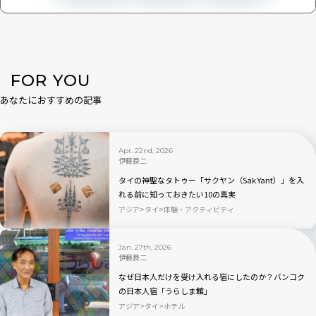
FOR YOU
あなたにおすすめの記事
Apr. 22nd, 2026
伊藤良二
タイの神聖なタトゥー「サクヤン（Sak Yant）」を入
れる前に知っておきたい10の真実
アジア
タイ
体験・アクティビティ
Jan. 27th, 2026
伊藤良二
なぜ日本人だけを受け入れる宿にしたのか？バンコク
の日本人宿「うらしま館」
アジア
タイ
ホテル