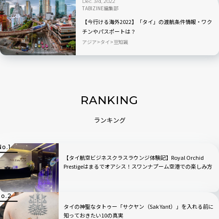
Dec. 3rd, 2022
TABIZINE編集部
【今行ける海外2022】「タイ」の渡航条件情報・ワク
チンやパスポートは？
アジア
タイ
豆知識
RANKING
ランキング
【タイ航空ビジネスクラスラウンジ体験記】Royal Orchid
Prestigeはまるでオアシス！スワンナプーム空港での楽しみ方
徹底ガイド
タイの神聖なタトゥー「サクヤン（Sak Yant）」を入れる前に
知っておきたい10の真実