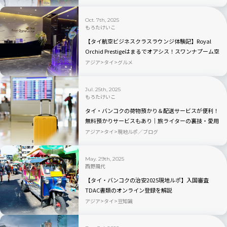
Oct. 7th, 2025
もろたけいこ
【タイ航空ビジネスクラスラウンジ体験記】Royal
Orchid Prestigeはまるでオアシス！スワンナプーム空
港での楽しみ方徹底ガイド
アジア
タイ
グルメ
Jul. 25th, 2025
もろたけいこ
タイ・バンコクの荷物預かり＆配送サービスが便利！
無料預かりサービスもあり｜旅ライターの裏技・愛用
品教えます
アジア
タイ
現地ルポ／ブログ
May. 29th, 2025
西野風代
【タイ・バンコクの治安2025現地ルポ】入国審査
TDAC書類のオンライン登録を解説
アジア
タイ
豆知識