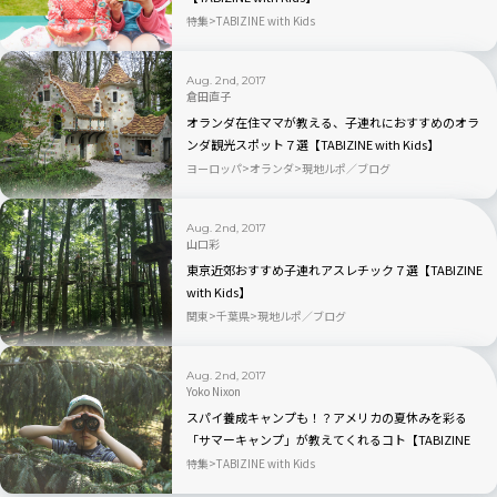
特集
TABIZINE with Kids
Aug. 2nd, 2017
倉田直子
オランダ在住ママが教える、子連れにおすすめのオラ
ンダ観光スポット７選【TABIZINE with Kids】
ヨーロッパ
オランダ
現地ルポ／ブログ
Aug. 2nd, 2017
山口彩
東京近郊おすすめ子連れアスレチック７選【TABIZINE
with Kids】
関東
千葉県
現地ルポ／ブログ
Aug. 2nd, 2017
Yoko Nixon
スパイ養成キャンプも！？アメリカの夏休みを彩る
「サマーキャンプ」が教えてくれるコト【TABIZINE
with Kids】
特集
TABIZINE with Kids