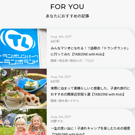
FOR YOU
あなたにおすすめの記事
Aug. 4th, 2017
山口彩
みんなマリオになれる！？話題の「トランポランド」
に行ってみた【TABIZINE with Kids】
関東
埼玉県
現地ルポ／ブログ
Aug. 3rd, 2017
山口彩
実際に泊まって素晴らしいと感動した、子連れ旅行に
おすすめの関東近郊宿５選【TABIZINE with Kids】
関東
栃木県
ホテル
Aug. 3rd, 2017
内野 チエ
一生の思い出に！子連れキャンプを楽しむための極意
【TABIZINE with Kids】