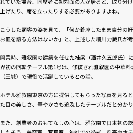
れていた場合、同席者に初対面の人が居ると、取り分
上げたり、席を立ったりする必要がありますよね。
こうした顧客の姿を見て、「何か着座したまま自分の
お皿を譲る方法はないか」と、上述した細川力蔵氏が考
開業時、雅叙園の建築を任せた棟梁（酒井久五郎氏）
界初の回転テーブル第1号は、修復され雅叙園の中華料
（王城）で現役で活躍しているとの話。
ホテル雅叙園東京の方に提供してもらった写真を見る
た目の美しさ、華やかさも追及したテーブルだと分かり
また、創業者のおもてなしの心は、雅叙園で日本初の
したそう。美容室、写真室、神社での挙式、料亭やホ