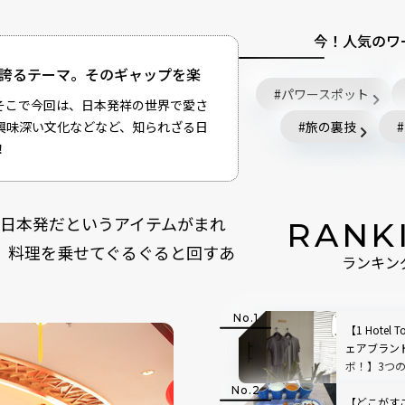
今！人気のワ
気を誇るテーマ。そのギャップを楽
パワースポット
そこで今回は、日本発祥の世界で愛さ
興味深い文化などなど、知られざる日
旅の裏技
！
日本発だというアイテムがまれ
RANK
。料理を乗せてぐるぐると回すあ
ランキン
【1 Hotel
ェアブランド
ボ！】3つ
す、自分自
【どこがす