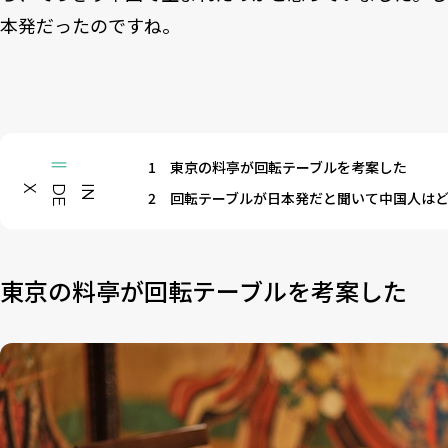
本発だったのですね。
1
東京の料亭が回転テーブルを考案した
X
I
N
D
E
2
回転テーブルが日本発だと聞いて中国人は
東京の料亭が回転テーブルを考案した