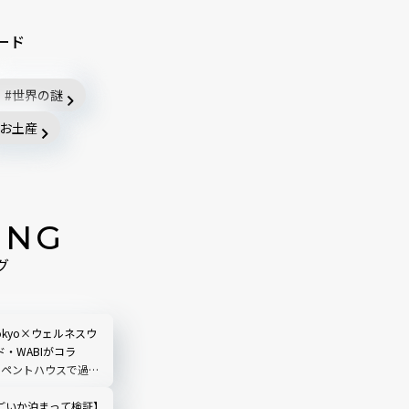
ード
世界の謎
お土産
ING
グ
 Tokyo×ウェルネスウ
・WABIがコラ
のペントハウスで過ご
身と向き合う時間
ごいか泊まって検証】