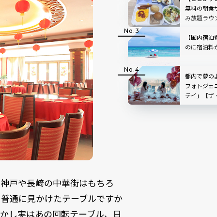
無料の朝食
み放題ラウ
での無料送迎
田空港2」
【国内宿泊
のに宿泊料
都内で夢の
フォトジェ
テイ」【ザ
東京紀尾井
や神戸や長崎の中華街はもちろ
も普通に見かけたテーブルですか
しかし実はあの回転テーブル、日