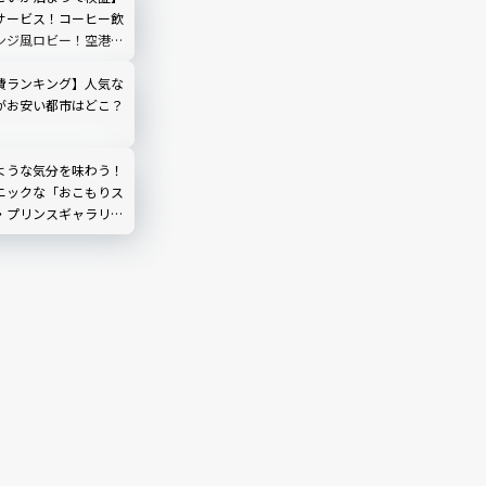
サービス！コーヒー飲
ンジ風ロビー！空港ま
バス！「東横INN羽
費ランキング】人気な
がお安い都市はどこ？
ような気分を味わう！
ニックな「おこもりス
・プリンスギャラリー
町】