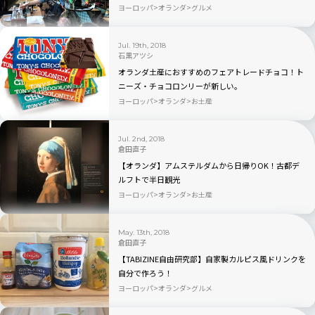
ンダ・ゴーダ】
ヨーロッパ
オランダ
グルメ
Jul. 19th, 2018
石黒アツシ
オランダ土産におすすめのフェアトレードチョコ！ト
ニーズ・チョコロンリーが新しい。
ヨーロッパ
オランダ
お土産
Jul. 2nd, 2018
倉田直子
【オランダ】アムステルダムから日帰りOK！古都デ
ルフトで半日観光
ヨーロッパ
オランダ
お土産
May. 13th, 2018
倉田直子
【TABIZINE自由研究部】自家製カルピス風ドリンクを
自分で作ろう！
ヨーロッパ
オランダ
グルメ