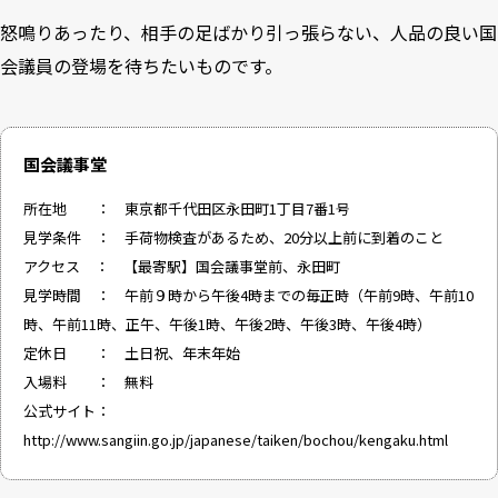
怒鳴りあったり、相手の足ばかり引っ張らない、人品の良い国
会議員の登場を待ちたいものです。
国会議事堂
所在地 ： 東京都千代田区永田町1丁目7番1号
見学条件 ： 手荷物検査があるため、20分以上前に到着のこと
アクセス ： 【最寄駅】国会議事堂前、永田町
見学時間 ： 午前９時から午後4時までの毎正時（午前9時、午前10
時、午前11時、正午、午後1時、午後2時、午後3時、午後4時）
定休日 ： 土日祝、年末年始
入場料 ： 無料
公式サイト：
http://www.sangiin.go.jp/japanese/taiken/bochou/kengaku.html