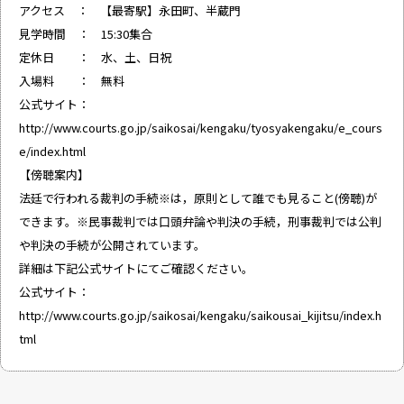
アクセス ： 【最寄駅】永田町、半蔵門
見学時間 ： 15:30集合
定休日 ： 水、土、日祝
入場料 ： 無料
公式サイト：
http://www.courts.go.jp/saikosai/kengaku/tyosyakengaku/e_cours
e/index.html
【傍聴案内】
法廷で行われる裁判の手続※は，原則として誰でも見ること(傍聴)が
できます。※民事裁判では口頭弁論や判決の手続，刑事裁判では公判
や判決の手続が公開されています。
詳細は下記公式サイトにてご確認ください。
公式サイト：
http://www.courts.go.jp/saikosai/kengaku/saikousai_kijitsu/index.h
tml