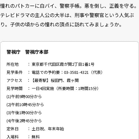
憧れのパトカーに白バイ、警察手帳。悪を倒し、正義を守る。
テレビドラマの主人公の大半は、刑事や警察官という人気ぶ
り。子供の頃からの憧れの頂点に訪れてみましょうか。
警視庁 警視庁本部
所在地 ： 東京都千代田区霞が関2丁目1番1号
見学条件 ： 電話での予約要：03-3581-4321（代表）
アクセス ：【最寄駅】桜田門、霞ヶ関
見学時間 ： 一日4回実施（所要時間：1時間15分）
(1)午前9時00分から
(2)午前10時45分から
(3)午後1時00分から
(4)午後2時45分から
定休日 ： 土日祝、年末年始
入場料 ： 無料