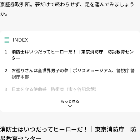
京証券取引所。夢だけで終わらせず、足を運んでみましょう
か。
INDEX
1
消防士はいつだってヒーローだ！｜東京消防庁 防災教育セン
ター
2
お巡りさんは全世界男子の夢｜ポリスミュージアム、警視庁 警
視庁本部
3
日本を守る使命感｜防衛省（市ヶ谷記念館）
4
政治家になりたかったあなたに｜国会議事堂
もっと見る
5
日本の経済の動向はここから｜東京証券取引所
6
あなたは原告それとも被告？｜最高裁判所
消防士はいつだってヒーローだ！｜東京消防庁 防
災教育センター
7
国家秘密が分かってしまうかも？｜外務省 外交史料館、国立公