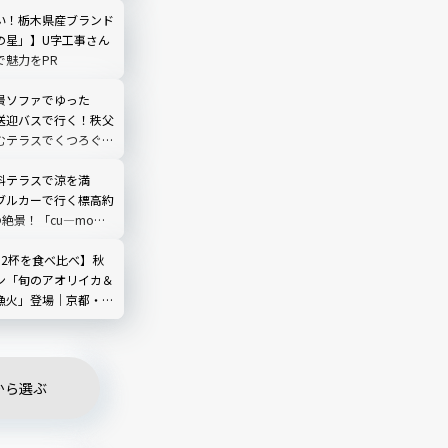
い！栃木県産ブランド
の星」】U字工事さん
で魅力をPR
景ソファでゆった
送迎バスで行く！秩父
むテラスでくつろぐ
O TERRACE」を現地
埼玉県
料テラスで涼を満
ブルカーで行く標高約
の絶景！「cu―mo箱
レビュー
カ2杯を食べ比べ】秋
ン「旬のアオリイカ＆
漁火」登場｜京都・夕
海舟
から選ぶ