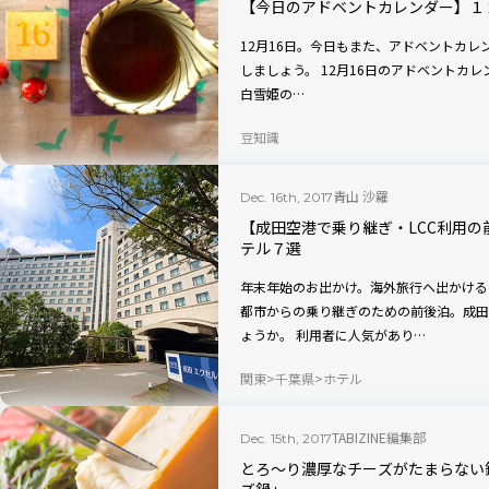
【今日のアドベントカレンダー】１
12月16日。今日もまた、アドベントカ
しましょう。 12月16日のアドベントカレンダー グリムのお菓子の家は、7人の小人が、
白雪姫の…
豆知識
青山 沙羅
Dec. 16th, 2017
【成田空港で乗り継ぎ・LCC利用
テル７選
年末年始のお出かけ。海外旅行へ出かける
都市からの乗り継ぎのための前後泊。成田
ょうか。 利用者に人気があり…
関東
千葉県
ホテル
TABIZINE編集部
Dec. 15th, 2017
とろ～り濃厚なチーズがたまらない