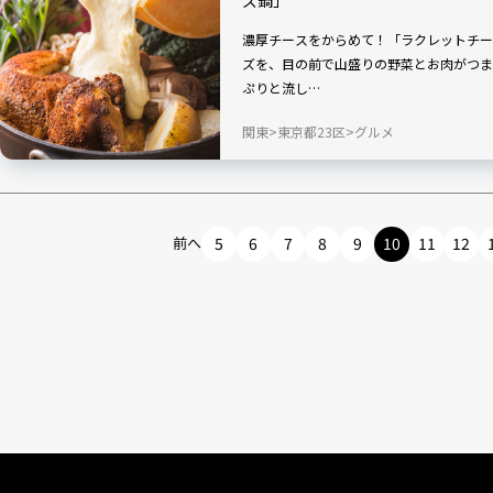
ズ鍋」
濃厚チースをからめて！「ラクレットチーズ×ダッチオ
ズを、目の前で山盛りの野菜とお肉がつまっ
ぷりと流し…
関東
東京都23区
グルメ
前へ
5
6
7
8
9
10
11
12