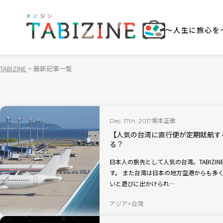
～人生に旅心を
TABIZINE
最新記事一覧
坂本正敬
Dec. 17th, 2017
【人気の台湾に直行便が定期就航す
る？
日本人の旅先として人気の台湾。TABIZ
す。 また台湾は日本の地方空港からも多く航路が開拓されていますから、地元からひょ
いと遊びに出かけられ…
アジア
台湾