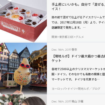
手土産にいいかも。自分で「混ぜる
イス！
目の前で混ぜて仕上げるアイスクリームで
では、2017年12月18日（月）より、テ
店舗限定で発売します。 …
関東
東京都23区
グルメ
春奈
Dec. 16th, 2017
【現地ルポ】ドイツ最大級かつ最古
ケット
各地で2500以上のクリスマスマーケッ
国・ドイツ。そのなかでも有数の規模と歴
マーケットです。 ドイツを代表する…
ヨーロッパ
ドイツ
現地ルポ／ブログ
青山 沙羅
Dec. 16th, 2017