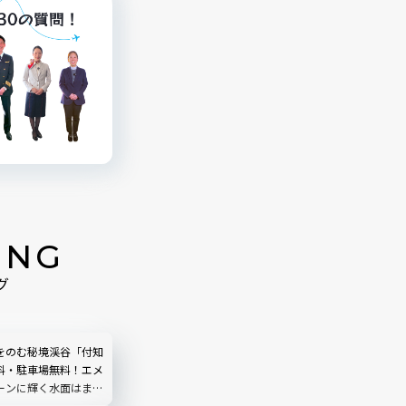
ING
グ
をのむ秘境渓谷「付知
料・駐車場無料！エメ
ーンに輝く水面はまる
う｜岐阜県中津川市