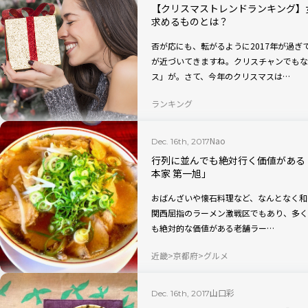
【クリスマストレンドランキング】
求めるものとは？
否が応にも、転がるように2017年が過
が近づいてきますね。クリスチャンでもな
ス」が。さて、今年のクリスマスは…
ランキング
Nao
Dec. 16th, 2017
行列に並んでも絶対行く価値がある
本家 第一旭」
おばんざいや懐石料理など、なんとなく和
関西屈指のラーメン激戦区でもあり、多くの名店が集まり
も絶対的な価値がある老舗ラー…
近畿
京都府
グルメ
山口彩
Dec. 16th, 2017