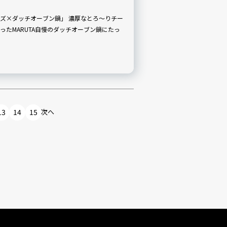
ーブン鍋」 濃厚なとろ～りチー
たMARUTA自慢のダッチオーブン鍋にたっ
13
14
15
次へ