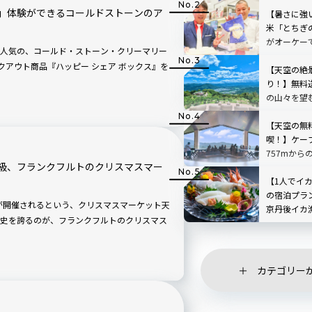
」体験ができるコールドストーンのア
【暑さに強
米「とちぎ
がオーケー
人気の、コールド・ストーン・クリーマリー
イクアウト商品『ハッピー シェア ボックス』を
【天空の絶
り！】無料
の山々を望
「SUSABIN
レビュー｜
【天空の無
喫！】ケー
757mから
級、フランクフルトのクリスマスマー
根」を現地
【1人でイ
の宿泊プラ
トが開催されるという、クリスマスマーケット天
京丹後イカ
史を誇るのが、フランクフルトのクリスマス
日ヶ浦温泉 
カテゴリー