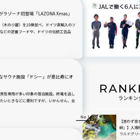
ゾーナ初登場「LAZONA Xmas」
（木の小屋）を10棟並べ、ドイツ直輸入のソ
などの定番フードや、ドイツの伝統工芸品
なサウナ施設「ドシー」が恵比寿にオ
RANK
男性専用が多い印象の宿泊施設。終電を逃し
ランキン
たいときなどに便利ですが、いかんせん、女
【思わず息
峡」】入場
ラルドグリ
で絵画のよ