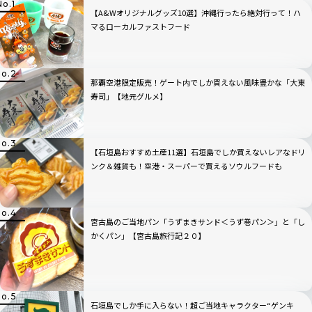
【A&Wオリジナルグッズ10選】沖縄行ったら絶対行って！ハ
マるローカルファストフード
那覇空港限定販売！ゲート内でしか買えない風味豊かな「大東
寿司」【地元グルメ】
【石垣島おすすめ土産11選】石垣島でしか買えないレアなドリ
ンク＆雑貨も！空港・スーパーで買えるソウルフードも
宮古島のご当地パン「うずまきサンド＜うず巻パン＞」と「し
かくパン」【宮古島旅行記２０】
石垣島でしか手に入らない！超ご当地キャラクター“ゲンキ