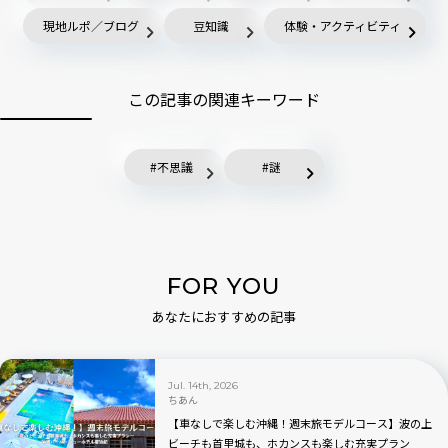
現地ルポ／ブログ
豆知識
体験・アクティビティ
この記事の関連キーワード
不思議
謎
FOR YOU
あなたにおすすめの記事
Jul. 14th, 2026
ちあん
【車なしで楽しむ沖縄！週末旅モデルコース】波の上
ビーチも首里城も、ホカンスも楽しむ充実プラン