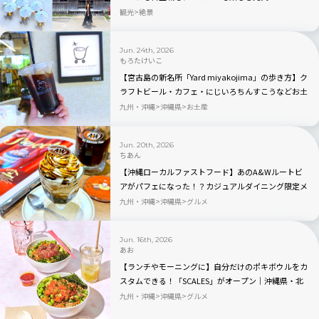
観光
絶景
Jun. 24th, 2026
もろたけいこ
【宮古島の新名所「Yard miyakojima」の歩き方】ク
ラフトビール・カフェ・にじいろちんすこうなどお土
産探しも
九州・沖縄
沖縄県
お土産
Jun. 20th, 2026
ちあん
【沖縄ローカルファストフード】あのA&Wルートビ
アがパフェになった！？カジュアルダイニング限定メ
ニューを食べてみた！
九州・沖縄
沖縄県
グルメ
Jun. 16th, 2026
あお
【ランチやモーニングに】自分だけのポキボウルをカ
スタムできる！「SCALES」がオープン｜沖縄県・北
谷町
九州・沖縄
沖縄県
グルメ