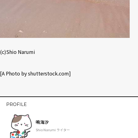
(c)Shio Narumi
[A Photo by
shutterstock.com
]
PROFILE
鳴海汐
Shio Narumi ライター