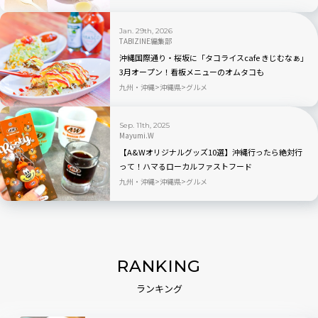
Jan. 29th, 2026
TABIZINE編集部
沖縄国際通り・桜坂に「タコライスcafe きじむなぁ」
3月オープン！看板メニューのオムタコも
九州・沖縄
沖縄県
グルメ
Sep. 11th, 2025
Mayumi.W
【A&Wオリジナルグッズ10選】沖縄行ったら絶対行
って！ハマるローカルファストフード
九州・沖縄
沖縄県
グルメ
RANKING
ランキング