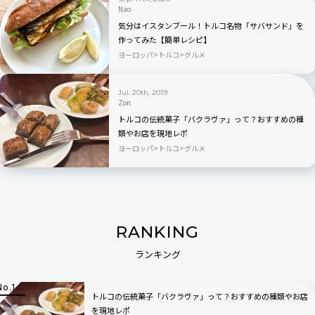
Nao
気分はイスタンブール！トルコ名物「サバサンド」を
作ってみた【簡単レシピ】
ヨーロッパ
トルコ
グルメ
Jul. 20th, 2019
Zon
トルコの伝統菓子「バクラヴァ」って？おすすめの種
類やお店を現地レポ
ヨーロッパ
トルコ
グルメ
RANKING
ランキング
トルコの伝統菓子「バクラヴァ」って？おすすめの種類やお店
を現地レポ