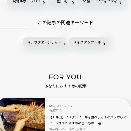
現地ルポ／ブログ
豆知識
体験・アクティビティ
この記事の関連キーワード
アフタヌーンティー
イスタンブール
FOR YOU
あなたにおすすめの記事
May. 28th, 2023
石黒アツシ
【トルコ】イスタンブールを食べ歩く！ケバブからス
イーツまでおすすめの旨いもの13選
ヨーロッパ
トルコ
グルメ