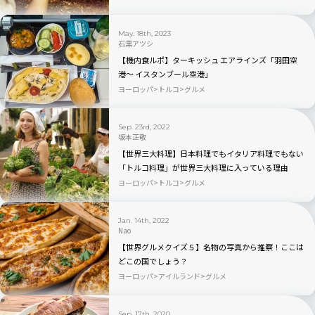
May. 18th, 2023
石黒アツシ
【機内食ルポ】ターキッシュ エアラインズ「羽田空
港〜 イスタンブール空港」
ヨーロッパ
トルコ
グルメ
Sep. 23rd, 2022
坂本正敬
【世界三大料理】日本料理でもイタリア料理でもない
「トルコ料理」が世界三大料理に入っている理由
ヨーロッパ
トルコ
グルメ
Jan. 14th, 2022
Nao
【世界グルメクイズ５】名物の写真から推察！ここは
どこの国でしょう？
ヨーロッパ
アイルランド
グルメ
Sep. 17th, 2020