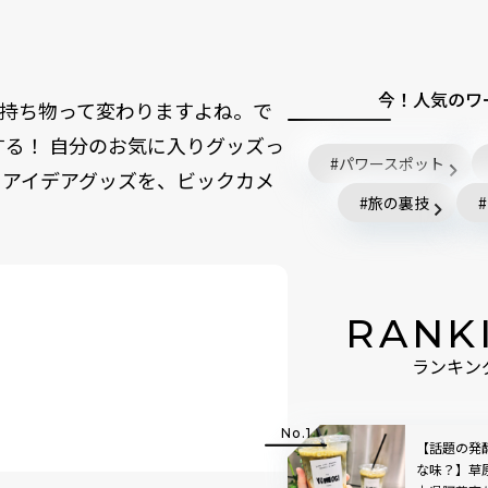
今！人気のワ
持ち物って変わりますよね。で
する！ 自分のお気に入りグッズっ
パワースポット
るアイデアグッズを、ビックカメ
旅の裏技
RANK
ランキン
【話題の発
な味？】草