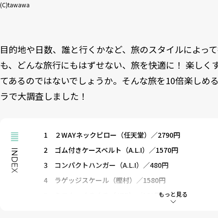
(C)tawawa
目的地や日数、誰と行くかなど、旅のスタイルによって
も、どんな旅行にもはずせない、旅を快適に！ 楽しく
てあるのではないでしょうか。そんな旅を10倍楽しめ
ラで大調査しました！
1
２WAYネックピロー（任天堂）／2790円
2
ゴム付きケースベルト（A.L.I）／1570円
INDEX
3
コンパクトハンガー（A.L.I）／480円
4
ラゲッジスケール（樫村）／1580円
もっと見る
5
ミスターくるくる（JTB）／181円
6
衣類圧縮パック（A.L.I）／1170円～