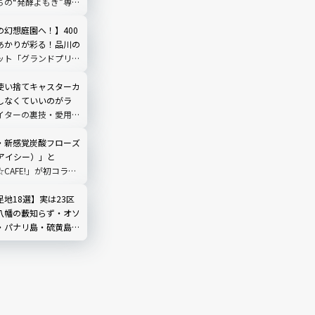
ちの“発酵よもぎ”専門
N by THE YOMOGI
渋谷にオープン！人気
の幻想庭園へ！】400
あかりが彩る！品川の
ット「グランドプリン
輪」を現地レビュー
使い捨てキャスターカ
しなくていいのがラ
イターの裏技・愛用品
・新感覚炭酸フローズ
（アイシー）」と
☆CAFE!」が初コラ
グミてんこもりのドリ
ック
地18選】実は23区
八幡の藪知らず・オソ
・パナリ島・硫黄島な
ンキングも