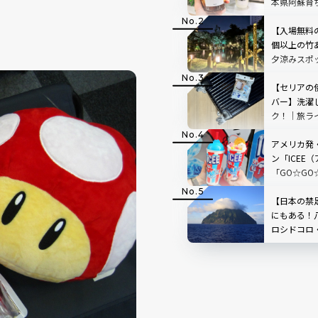
本県阿蘇育
店「BETWEE
STAND」
【入場無料
TOP3も
個以上の竹
夕涼みスポ
スホテル高
【セリアの
バー】洗濯
ク！｜旅ラ
教えます
アメリカ発
ン「ICEE
「GO☆GO
ボ！原宿で
ンクをチェ
【日本の禁足
にもある！
ロシドコロ
ど注目度ラ