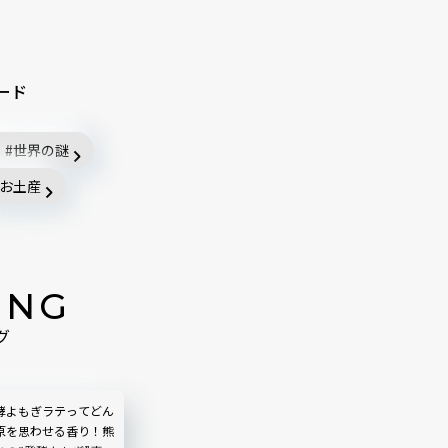
ード
世界の謎
お土産
ING
グ
酵よもぎラテってどん
原を思わせる香り！熊