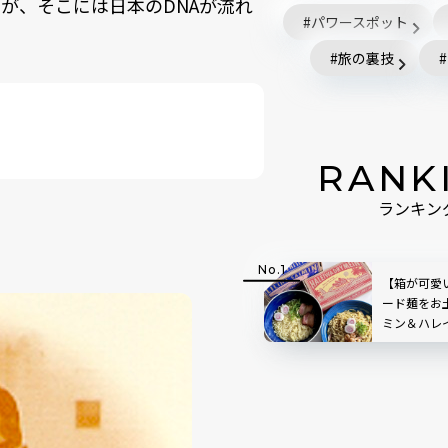
が、そこには日本のDNAが流れ
パワースポット
旅の裏技
RANK
ランキン
【箱が可愛
ード麺をお
ミン＆ハレ
ルポ