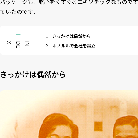
パッケージも、旅心をくすぐるエキゾチックなものです
ていたのです。
1
きっかけは偶然から
X
I
N
D
E
2
ホノルルで会社を設立
きっかけは偶然から