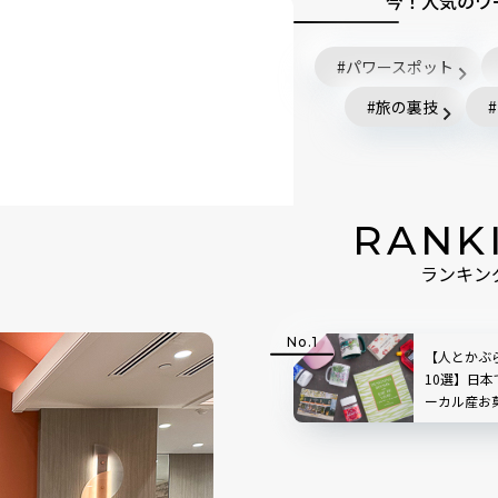
今！人気のワ
パワースポット
旅の裏技
RANK
ランキン
【人とかぶ
10選】日
ーカル産お
すすめをリ