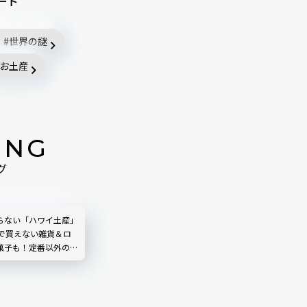
ード
世界の謎
お土産
ING
グ
らない「ハワイ土産」
本で買えない雑貨＆ロ
菓子も！定番以外のお
ピーターが厳選