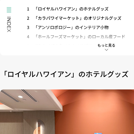
1
「ロイヤルハワイアン」のホテルグッズ
2
「カラパワイマーケット」のオリジナルグッズ
INDEX
3
「アンソロポロジー」のインテリア小物
4
「ホールフーズマーケット」のローカル産フード
もっと見る
5
グミタイプの食べやすいサプリメント
6
「ハワイ大学」のオリジナルアイテム
7
「ハワイ出雲大社」の御守り
「ロイヤルハワイアン」のホテルグッズ
8
「マウイフルーツジュエルズ」のショートブレッド
9
「アローヨガ」のグッズ
10
おしゃれな洋書