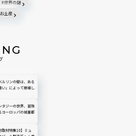
世界の謎
お土産
ING
グ
ベルリンの壁は、ある
違い」によって崩壊し
ンタジーの世界、冒険
るヨーロッパの城塞都
地取材特集10】ミュ