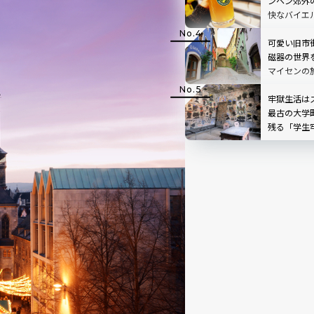
ンヘン郊外
快なバイエ
可愛い旧市
磁器の世界
マイセンの
牢獄生活は
最古の大学
残る「学生