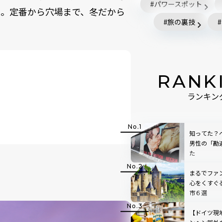
パワースポット
も。定番から穴場まで、冬だから
旅の裏技
RANK
ランキン
知ってた？
男性の「勘
た
まるでファ
心をくすぐ
市６選
【ドイツ現