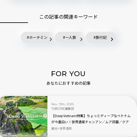
この記事の関連キーワード
ホーチミン
一人旅
旅行記
FOR YOU
あなたにおすすめの記事
Nov. 19th, 2025
TABIZINE編集部
【Deep Vietnam特集】ちょっとディープなベトナム
が今面白い！世界遺産チャンアン／ムア洞窟／クア
ン・フー・カウ線香村
観光
世界遺産