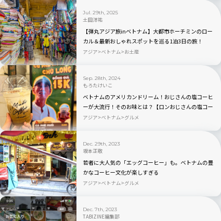
Jul. 29th, 2025
土田洋祐
【弾丸アジア旅inベトナム】大都市ホーチミンのロー
カル＆最新おしゃれスポットを巡る1泊3日の旅！
アジア
ベトナム
お土産
Sep. 28th, 2024
もろたけいこ
ベトナムのアメリカンドリーム！おじさんの塩コーヒ
ーが大流行！そのお味とは？【ロンおじさんの塩コー
ヒー】
アジア
ベトナム
グルメ
Dec. 29th, 2023
坂本正敬
若者に大人気の「エッグコーヒー」も。ベトナムの豊
かなコーヒー文化が楽しすぎる
アジア
ベトナム
グルメ
Dec. 7th, 2023
TABIZINE編集部