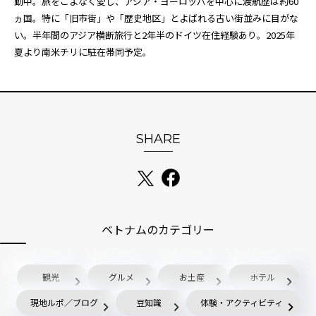
動中。旅をこよなく愛し、アジア・ヨーロッパを中心に渡航歴は約60
ヵ国。特に「旧市街」や「歴史地区」とよばれる古い街並みに目がな
い。半年間のアジア横断旅行と2年半のドイツ在住経験あり。2025年
夏より南米チリに駐在帯同予定。
SHARE
ベトナムのカテゴリー
観光
グルメ
お土産
ホテル
現地ルポ／ブログ
豆知識
体験・アクティビティ