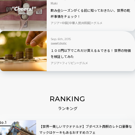
Maki
飲み会シーズンがくる前に知っておきたい、世界の乾
杯事情をチェック！
アジア
中国(中華人民共和国)
グルメ
Sep. 6th, 2015
sweetsholic
１００円以下でこれだけ買える＆できる！ 世界の物価
を検証してみた
アジア
フィリピン
グルメ
RANKING
ランキング
【世界一美しいマクドナルド】ブダペスト西駅のレトロ豪華な
マックはケーキもあるおすすめカフェ