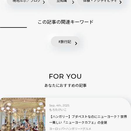
現地ルポ／ブログ
豆知識
体験・アクティビティ
この記事の関連キーワード
旅行記
FOR YOU
あなたにおすすめの記事
Sep. 4th, 2025
もろたけいこ
【ハンガリー】ブダペストなのにニューヨーク？ 世界
一美しい「ニューヨークカフェ」の全貌
ヨーロッパ
ハンガリー
グルメ