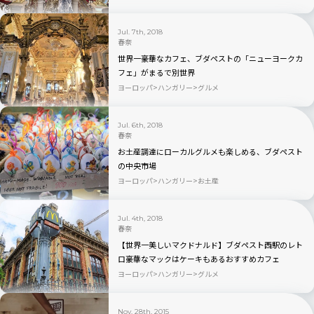
Jul. 7th, 2018
春奈
世界一豪華なカフェ、ブダペストの「ニューヨークカ
フェ」がまるで別世界
ヨーロッパ
ハンガリー
グルメ
Jul. 6th, 2018
春奈
お土産調達にローカルグルメも楽しめる、ブダペスト
の中央市場
ヨーロッパ
ハンガリー
お土産
Jul. 4th, 2018
春奈
【世界一美しいマクドナルド】ブダペスト西駅のレト
ロ豪華なマックはケーキもあるおすすめカフェ
ヨーロッパ
ハンガリー
グルメ
Nov. 28th, 2015