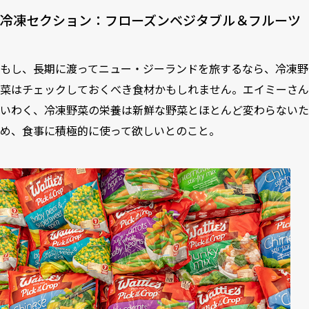
7
パックフード セクション：シリアル、クラッカー、グラノー
冷凍セクション：フローズンベジタブル＆フルーツ
ラ・バー
8
調味料＆ドレッシング セクション：トマトケチャップ
もし、長期に渡ってニュー・ジーランドを旅するなら、冷凍野
9
オイル セクション
菜はチェックしておくべき食材かもしれません。エイミーさん
いわく、冷凍野菜の栄養は新鮮な野菜とほとんど変わらないた
10
健康食品 セクション
め、食事に積極的に使って欲しいとのこと。