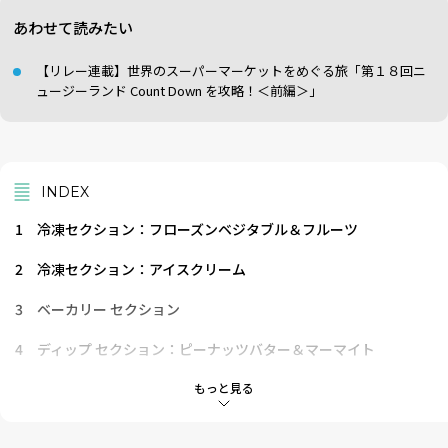
あわせて読みたい
【リレー連載】世界のスーパーマーケットをめぐる旅「第１８回ニ
ュージーランド Count Down を攻略！＜前編＞」
INDEX
1
冷凍セクション：フローズンベジタブル＆フルーツ
2
冷凍セクション：アイスクリーム
3
ベーカリー セクション
4
ディップ セクション：ピーナッツバター＆マーマイト
5
ディップ セクション：はちみつ
もっと見る
6
缶詰セクション