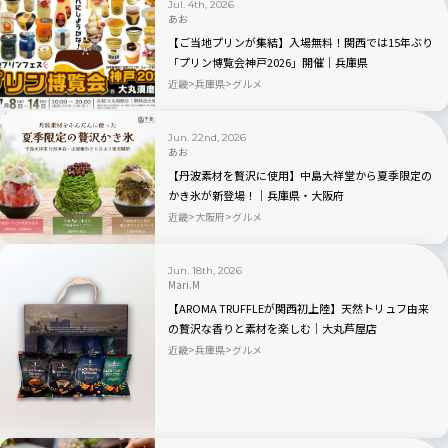
Jul. 4th, 2026
あお
【ご当地プリンが集結】入場無料！関西では15年ぶり
「プリン博覧会神戸2026」開催｜兵庫県
近畿
兵庫県
グルメ
Jun. 22nd, 2026
あお
【丹波素材を贅沢に使用】中島大祥堂から夏季限定の
かき氷が新登場！｜兵庫県・大阪府
近畿
大阪府
グルメ
Jun. 18th, 2026
Mari.M
【AROMA TRUFFLEが関西初上陸】天然トリュフ由来
の贅沢な香りと素材を楽しむ｜大丸芦屋店
近畿
兵庫県
グルメ