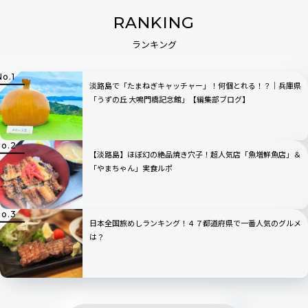
RANKING
ランキング
淡路島で「たまねぎキャッチャー」！何個とれる！？｜兵庫県
「うずの丘 大鳴門橋記念館」【編集部ブログ】
【淡路島】ほぼ幻の絶品焼き穴子！超人気店「魚増鮮魚店」＆
「やまちゃん」実食ルポ
日本全国旅めしランキング！４７都道府県で一番人気のグルメ
は？