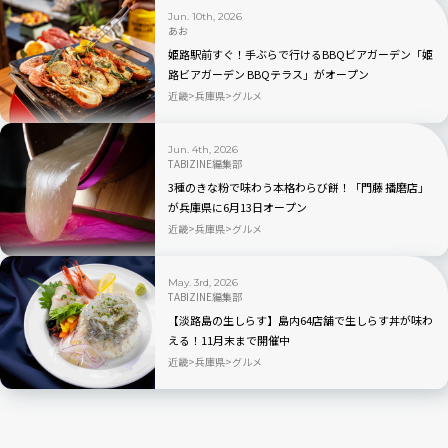
Jun. 10th, 2026
あお
姫路駅前すぐ！手ぶらで行けるBBQビアガーデン「姫
路ビアガーデン BBQテラス」がオープン
近畿
兵庫県
グルメ
Jun. 4th, 2026
TABIZINE編集部
3種のきな粉で味わう本格わらび餅！「門藤 播磨店」
が兵庫県に6月13日オープン
近畿
兵庫県
グルメ
May. 3rd, 2026
TABIZINE編集部
【淡路島の生しらす】島内64店舗で生しらす丼が味わ
える！11月末まで開催中
近畿
兵庫県
グルメ