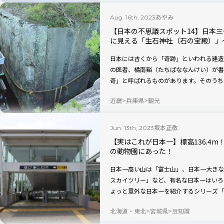
あやみ
Aug. 16th, 2023
【日本の不思議スポット14】日本三
に見える「生石神社（石の宝殿）」
日本には古くから「奇跡」といわれる建造
の医者、橘南谿（たちばななんけい）が書
奇」と呼ばれるものがあります。そのうち
「石の宝殿」です。今回は、水面に浮かん
近畿
兵庫県
観光
謎に迫ります。
坂本正敬
Jun. 13th, 2023
【実はこれが日本一】標高136.4
の動物園にあった！
日本一高い山は「富士山」、日本一大きな
スカイツリー」など、有名な日本一はいろ
ょっと意外な日本一を紹介するシリーズ「
高い場所にある地下鉄の駅を紹介します。
北海道・東北
宮城県
豆知識