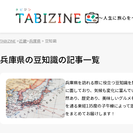
～人生に旅心を
TABIZINE
近畿
兵庫県
豆知識
兵庫県の豆知識の記事一覧
兵庫県を訪れる際に役立つ豆知識を
に面しており、気候も変化に富んで
然あり、歴史あり、美味しいグルメ
を通る東経135度の子午線によっ
をまとめてお届けします！