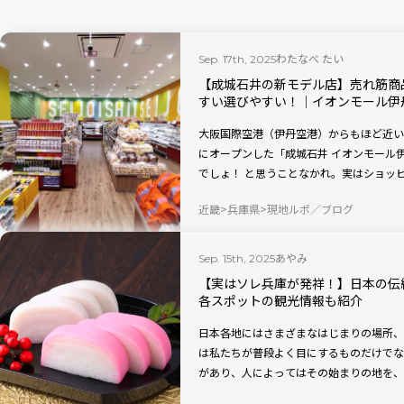
わたなべ たい
Sep. 17th, 2025
【成城石井の新モデル店】売れ筋商
すい選びやすい！│イオンモール伊
大阪国際空港（伊丹空港）からもほど近いイ
にオープンした「成城石井 イオンモール
でしょ！ と思うことなかれ。実はショッ
厳選の商品セレクト、商品ランキング、商
近畿
兵庫県
現地ルポ／ブログ
は一味異なるお買い物が楽しめるのです。
あやみ
Sep. 15th, 2025
【実はソレ兵庫が発祥！】日本の伝
各スポットの観光情報も紹介
日本各地にはさまざまなはじまりの場所、
は私たちが普段よく目にするものだけでな
があり、人によってはその始まりの地を、
都道府県各地のはじまりを紹介する本連載