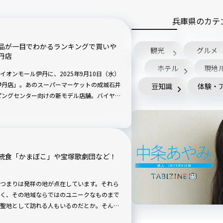
兵庫県のカテ
品が一目でわかるランキングで買いや
観光
グルメ
丹店
ホテル
現地
オンモール伊丹に、2025年9月10日（水）
伊丹店」。あのスーパーマーケットの成城石井
豆知識
体験・
ピングセンター向けの新モデル店舗。バイヤー
品の選びやすさなどにこだわった、既存店と
統食「かまぼこ」や宝塚歌劇団など！
つまりは発祥の地が点在しています。それら
く、その地域ならではのユニークなものまで
聖地として訪れる人もいるのだとか。そんな
、今回は兵庫の発祥をご紹介します。