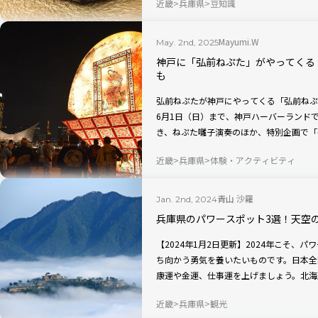
近畿
兵庫県
豆知識
Mayumi.W
May. 2nd, 2025
神戸に「弘前ねぷた」がやってくる
も
弘前ねぷたが神戸にやってくる「弘前ねぷたi
6月1日（日）まで、神戸ハーバーランド
き、ねぷた囃子演奏のほか、特別企画で「
たの伝統を身近に感じ、特別な体験を楽し
近畿
兵庫県
体験・アクティビティ
青山 沙羅
Jan. 2nd, 2024
兵庫県のパワースポット3選！天空
【2024年1月2日更新】2024年こそ、
ち向かう勇気を養いたいものです。日本全
康運や金運、仕事運を上げましょう。北海
トをご紹介します。今回は兵庫県です。
近畿
兵庫県
観光