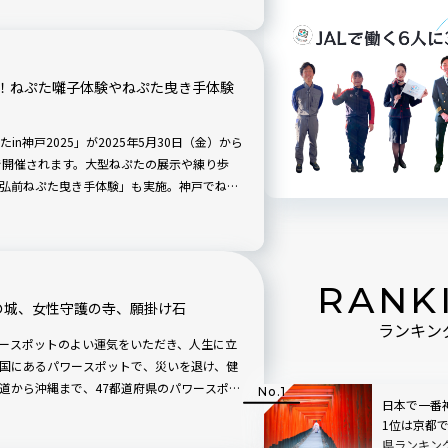
！ねぷた囃子体験やねぷた曳き手体験
n神戸2025」が2025年5月30日（金）から
で開催されます。大型ねぷたの展示や練り歩
弘前ねぷた曳き手体験」も実施。神戸でねぷ
んでみませんか？
RANK
の城、女性守護の寺、願掛け石
ランキン
パワースポットのよい運気をいただき、人生に立
国にあるパワースポットで、災いを退け、健
道から沖縄まで、47都道府県のパワースポッ
日本で一番
1位は京都
県ランキン