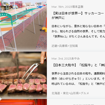
坂本正敬
Mar. 15th, 2023
【実は日本が世界一】サッカーコート
が神戸に
日本にいながら、意外と知らない日本の「
から、知られざる自然の世界、そして努力
「世界No.1」がたくさんあるんです。
る世界一の遊具を紹介します。
近畿
兵庫県
豆知識
あやみ
Mar. 3rd, 2023
【日本三大和牛】「松阪牛」と「神
世界から注目される日本の和牛。濃厚飼料
柄牛（めいがらぎゅう）」といいます。そ
呼ばれているのは、「松阪牛」と「神戸ビ
ぞれの歴史のほか、飼育方法や肉質などを
北海道・東北
山形県
グルメ