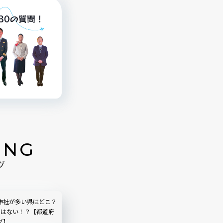
ING
グ
神社が多い県はどこ？
ではない！？【都道府
グ】