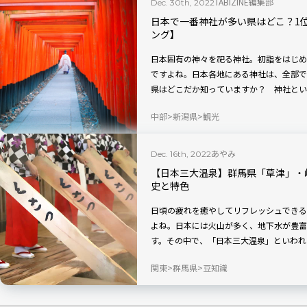
TABIZINE編集部
Dec. 30th, 2022
日本で一番神社が多い県はどこ？1
ング】
日本固有の神々を祀る神社。初詣をはじめ
ですよね。日本各地にある神社は、全部で約
県はどこだか知っていますか？ 神社とい
何位にランクインしているのでしょうか？
中部
新潟県
観光
あやみ
Dec. 16th, 2022
【日本三大温泉】群馬県「草津」・
史と特色
日頃の疲れを癒やしてリフレッシュできる
よね。日本には火山が多く、地下水が豊富
す。その中で、「日本三大温泉」といわれ
地の歴史や泉質、魅力を紹介します。
関東
群馬県
豆知識