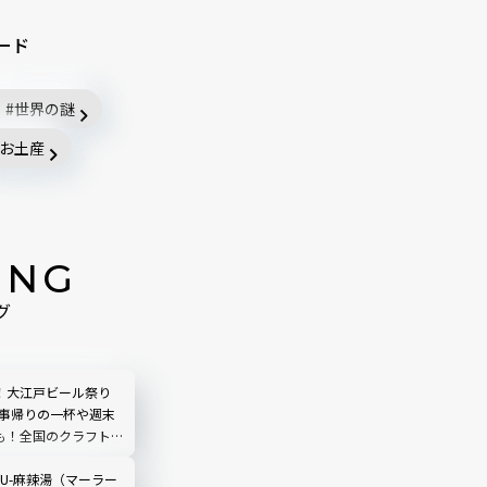
ード
世界の謎
お土産
ING
グ
！大江戸ビール祭り
仕事帰りの一杯や週末
も！全国のクラフトビ
合｜品川
LIU-麻辣湯（マーラー