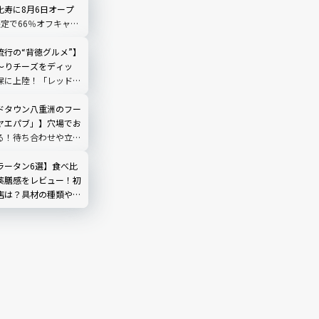
比寿に8月6日オープ
限定で66％オフキャン
流行の“背徳グルメ”】
～りチーズをディッ
保に上陸！「レッドチ
ック」を実食
ドタウン八重洲のフー
ヤエパブ」】穴場でお
る！待ち合わせや立ち
ラータン6選】食べ比
薬膳感をレビュー！初
店は？具材の種類や頼