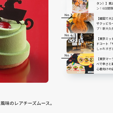
タン）】恵
ン！6日間
ペーンも
【韓国で大
ザクッどろ
プ！新大久
ーズスティ
【東京ミッ
ドコート「
しゃれすぎ
飲みもOK
【東京マー
べで辛さと
心者向けの
み方も
風味のレアチーズムース。