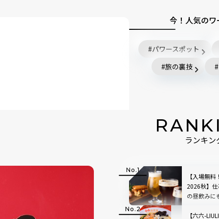
今！人気のワ
パワースポット
旅の裏技
RANK
ランキン
【入場無料
2026秋】
の昼飲みに
ールが大集
【六六-LIU