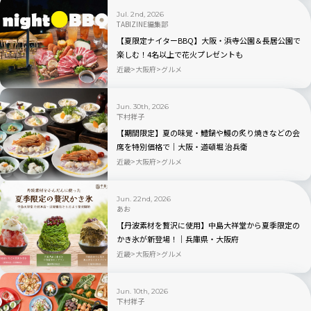
Jul. 2nd, 2026
TABIZINE編集部
【夏限定ナイターBBQ】大阪・浜寺公園＆長居公園で
楽しむ！4名以上で花火プレゼントも
近畿
大阪府
グルメ
Jun. 30th, 2026
下村祥子
【期間限定】夏の味覚・鱧鍋や鰻の炙り焼きなどの会
席を特別価格で｜大阪・道頓堀 治兵衛
近畿
大阪府
グルメ
Jun. 22nd, 2026
あお
【丹波素材を贅沢に使用】中島大祥堂から夏季限定の
かき氷が新登場！｜兵庫県・大阪府
近畿
大阪府
グルメ
Jun. 10th, 2026
下村祥子