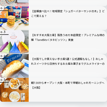
【全種食べ比べ！地域限定「シュガーバターサンドの木」】ど
こで買える？
【おすすめ大阪土産】阪急うめだ本店限定！プレミアムな柿の
種「TaneBits＜タネビッツ＞」実食
【大阪でしか買えない手土産5選！公式通販もなし！】おしゃ
れスイーツから日持ちするお土産お菓子までグルメライターの
口コミレビュー付き
朝7:30からオープン！大阪・本町で早朝おしゃれモーニングへ
【大阪】