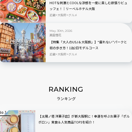
HOTな刺激とCOOLな涼感を一度に楽しむ欲張りビュ
ッフェ！｜リーベルホテル大阪
近畿
大阪府
グルメ
May. 30th, 2026
其田雪花
【特集「大人のUSJ＆大阪旅」】“疲れない”パークと
街の歩き方！1泊2日モデルコース
近畿
大阪府
グルメ
RANKING
ランキング
【太陽ノ塔 洋菓子店】が新大阪駅に！幸運を呼ぶお菓子「ポル
ボロン」実食＆人気商品TOP3を紹介！