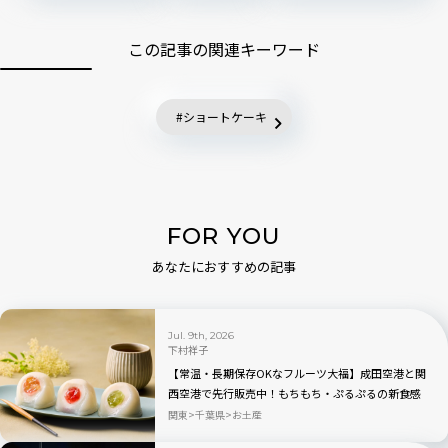
この記事の関連キーワード
ショートケーキ
FOR YOU
あなたにおすすめの記事
Jul. 9th, 2026
下村祥子
【常温・長期保存OKなフルーツ大福】成田空港と関
西空港で先行販売中！もちもち・ぷるぷるの新食感
「もちふる」
関東
千葉県
お土産