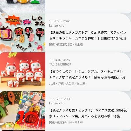
Jul. 20th, 2026
kurisencho
【話題の推し活メガストア「Ossi池袋店」でワッペン
＆キラキラチャーム作りを体験！】自由に“好き”を形
にできる推しグッズに大人も夢中
関東
東京都23区
お土産
Jul. 16th, 2026
TABIZINE編集部
【猫づくしのアートミュージアム】フィギュアやトー
トバッグなど限定グッズも！「猫猫寺 湯布別院」8月
12日大分・湯布院にオープン
九州・沖縄
大分県
お土産
Jun. 30th, 2026
kurisencho
【限定グッズも要チェック！】TVアニメ放送10周年記
念「ワンパンマン展」見どころを現地ルポ｜池袋
関東
東京都23区
お土産