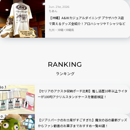
Jun. 21st, 2026
ちあん
【沖縄】A&Wカジュアルダイニング プラザハウス店
で買えるグッズ全紹介！アロハシャツやＴシャツなど
限定品まで一覧
九州・沖縄
沖縄県
RANKING
ランキング
【セリアのアクスタ収納ポーチ比較】推し活歴10年以上ライタ
ーが100均アクリルスタンドケースを徹底検証！
【ジブリパークのお土産がすごすぎた】魔女の谷の最新グッズ
からファン歓喜のお菓子までおすすめ一覧40選！