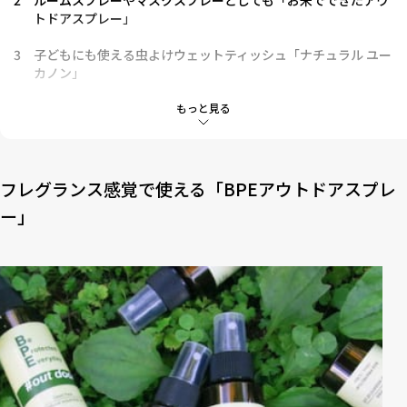
2
ルームスプレーやマスクスプレーとしても「お米でできたアウ
トドアスプレー」
3
子どもにも使える虫よけウェットティッシュ「ナチュラル ユー
カノン」
4
ひのきの香りでリラックス「hinoki LAB アウトドアボディスプ
もっと見る
レー」
5
除菌効果もある虫よけスプレー「ミストデバリア」
フレグランス感覚で使える「BPEアウトドアスプレ
ー」