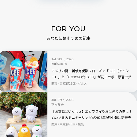
FOR YOU
あなたにおすすめの記事
Jul. 28th, 2026
kurisencho
アメリカ発・新感覚炭酸フローズン「ICEE（アイシ
ー）」と「GO☆GO☆CAFE!」が初コラボ！原宿でグ
ミてんこもりのドリンクをチェック
関東
東京都23区
グルメ
Jul. 27th, 2026
下村祥子
【お文具といっしょ】エビフライやおにぎりの姿に！
ぬいぐるみミニキーリングが2026年9月中旬に新発売
関東
東京都23区
観光