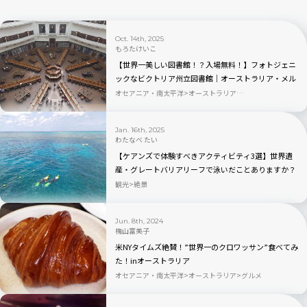
Oct. 14th, 2025
もろたけいこ
【世界一美しい図書館！？入場無料！】フォトジェニ
ックなビクトリア州立図書館｜オーストラリア・メル
ボルン
オセアニア・南太平洋
オーストラリア
体験・アクティビティ
Jan. 16th, 2025
わたなべ たい
【ケアンズで体験すべきアクティビティ3選】世界遺
産・グレートバリアリーフで泳いだことありますか？
観光
絶景
Jun. 8th, 2024
梅山富美子
米NYタイムズ絶賛！”世界一のクロワッサン”食べてみ
た！inオーストラリア
オセアニア・南太平洋
オーストラリア
グルメ