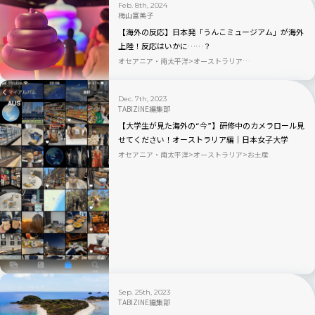
Feb. 8th, 2024
梅山富美子
【海外の反応】日本発「うんこミュージアム」が海外
上陸！反応はいかに……？
オセアニア・南太平洋
オーストラリア
体験・アクティビティ
Dec. 7th, 2023
TABIZINE編集部
【大学生が見た海外の“今”】研修中のカメラロール見
せてください！オーストラリア編｜日本女子大学
×TABIZINE10周年
オセアニア・南太平洋
オーストラリア
お土産
Sep. 25th, 2023
TABIZINE編集部