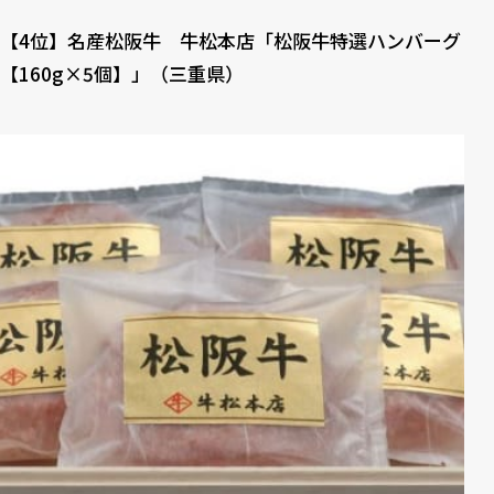
【4位】名産松阪牛 牛松本店「松阪牛特選ハンバーグ
【160g×5個】」（三重県）