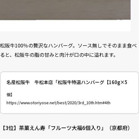
松阪牛100％の贅沢なハンバーグ。ソース無しでそのまま食べ
ると、松阪牛の脂の甘みと肉汁が口の中に溢れます。
名産松阪牛 牛松本店「松阪牛特選ハンバーグ【160g×5
個】
https://www.otoriyose.net/best/2020/3rd_10th.htm#4th
【3位】茶菓えん寿「フルーツ大福6個入り」（京都府）