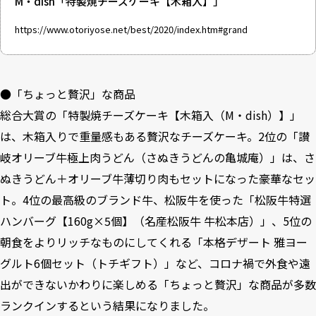
M・dish「特製焼チーズケーキ【木箱入】」
https://www.otoriyose.net/best/2020/index.htm#grand
●「ちょっと贅沢」な商品
総合大賞の「特製焼チーズケーキ【木箱入（M・dish）】」
は、木箱入りで重量感もある贅沢なチーズケーキ。2位の「讃
岐オリーブ牛極上肉うどん（さぬきうどんの亀城庵）」は、さ
ぬきうどん＋オリーブ牛薄切り肉もセットになった豪華なセッ
ト。4位の最高級のブランド牛、松阪牛を使った「松阪牛特選
ハンバーグ【160g×5個】（名産松阪牛 牛松本店）」、5位の
朝食をよりリッチなものにしてくれる「本格デザート 雅ヨー
グルト6個セット（トチギフト）」など、コロナ禍で外食や遠
出ができないかわりに楽しめる「ちょっと贅沢」な商品が多数
ランクインするという結果になりました。