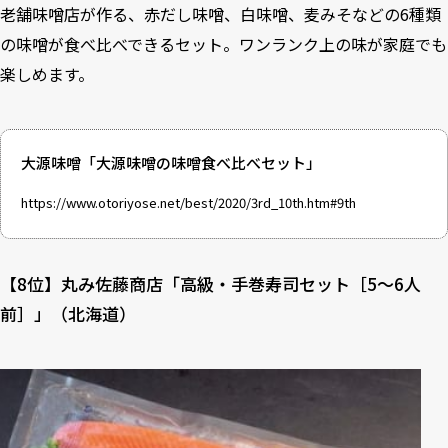
老舗味噌店が作る、赤だし味噌、白味噌、麦みそなどの6種類
の味噌が食べ比べできるセット。ワンランク上の味が家庭でも
楽しめます。
大源味噌「大源味噌の味噌食べ比べセット」
https://www.otoriyose.net/best/2020/3rd_10th.htm#9th
【8位】丸み佐藤商店「高級・手巻寿司セット［5～6人
前］」（北海道）