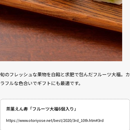
旬のフレッシュな果物を白餡と求肥で包んだフルーツ大福。カ
ラフルな色合いでギフトにも最適です。
茶菓えん寿「フルーツ大福6個入り」
https://www.otoriyose.net/best/2020/3rd_10th.htm#3rd