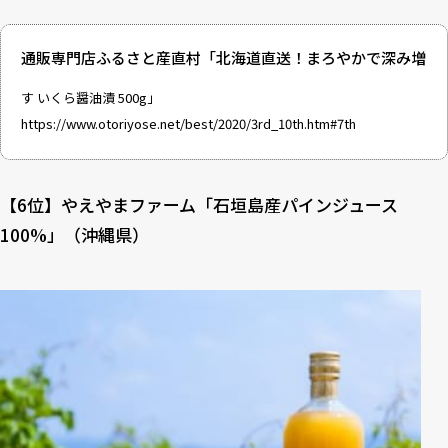
通販専門店ふるさと産直村「北海道直送！まろやかで深み増
す いくら醤油漬 500g」
https://www.otoriyose.net/best/2020/3rd_10th.htm#7th
【6位】やえやまファーム「石垣島産パインジュース
100%」（沖縄県）