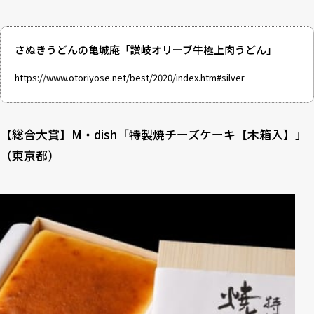
さぬきうどんの亀城庵「讃岐オリーブ牛極上肉うどん」
https://www.otoriyose.net/best/2020/index.htm#silver
【総合大賞】M・dish「特製焼チーズケーキ【木箱入】」
（東京都）