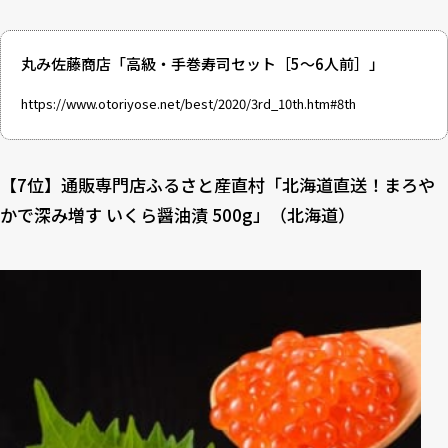
丸み佐藤商店「高級・手巻寿司セット［5～6人前］」
https://www.otoriyose.net/best/2020/3rd_10th.htm#8th
【7位】通販専門店ふるさと産直村「北海道直送！まろや
かで深み増す いくら醤油漬 500g」（北海道）