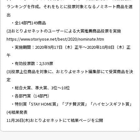
ランキングを作成。それをもとに投票対象となるノミネート商品を選
出
・全14部門149商品
(2)おとりよせネットのユーザーによる大賞推薦商品投票を実施
https://www.otoriyose.net/best/2020/nominate.htm
・実施期間：2020年9月17日（木）正午～2020年10月8日（木）正
午
・有効投票数：2,539票
(3)投票上位商品を対象に、おとりよせネット編集部にて受賞商品を決
定
・総合大賞、準大賞、3位～10位
・各部門賞（14部門）
・特別賞「STAY HOME賞」「プチ贅沢賞」「ハイセンスギフト賞」
(4)結果発表
11月26日(木)おとりよせネットにて結果ページを公開