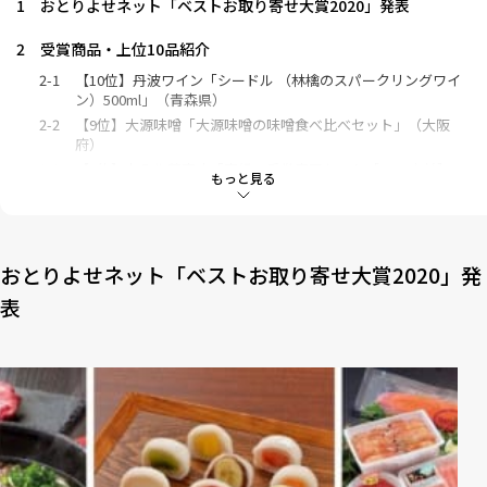
1
おとりよせネット「ベストお取り寄せ大賞2020」発表
2
受賞商品・上位10品紹介
2-1
【10位】丹波ワイン「シードル （林檎のスパークリングワイ
ン）500ml」（青森県）
2-2
【9位】大源味噌「大源味噌の味噌食べ比べセット」（大阪
府）
2-3
【8位】丸み佐藤商店「高級・手巻寿司セット［5～6人前］」
もっと見る
（北海道）
2-4
【7位】通販専門店ふるさと産直村「北海道直送！まろやかで
深み増す いくら醤油漬 500g」（北海道）
2-5
【6位】やえやまファーム「石垣島産パインジュース100%」
おとりよせネット「ベストお取り寄せ大賞2020」発
（沖縄県）
表
2-6
【5位】トチギフト「永島牛乳店 本格デザート 雅ヨーグルト
6個セット」（栃木県）
2-7
【4位】名産松阪牛 牛松本店「松阪牛特選ハンバーグ
【160g×5個】」（三重県）
2-8
【3位】茶菓えん寿「フルーツ大福6個入り」（京都府）
2-9
【準大賞】さぬきうどんの亀城庵「讃岐オリーブ牛極上肉うど
ん」（香川県）
2-10
【総合大賞】M・dish「特製焼チーズケーキ【木箱入】」
（東京都）