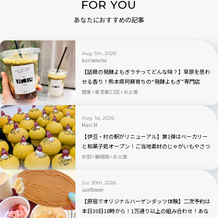
FOR YOU
あなたにおすすめの記事
Aug. 5th, 2026
kurisencho
【話題の発酵よもぎラテってどんな味？】草原を思わ
せる香り！熊本県阿蘇育ちの“発酵よもぎ”専門店
「BETWEEN by THE YOMOGI STAND」渋谷にオープ
関東
東京都23区
お土産
ン！人気TOP3も
Aug. 1st, 2026
Mari.M
【伊豆・村の駅がリニューアル】第1弾はベーカリー
と和菓子処オープン！ご当地素材のじゃがいもやさつ
まいもを使ったパン・スイーツが新登場
中部
静岡県
お土産
Jul. 30th, 2026
sunflower
【原宿でオリジナルハーゲンダッツ体験】二次予約は
本日30日18時から！1万通り以上の組み合わせ！あな