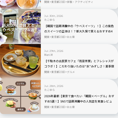
ただけのアイスクリームが作れるポップアップイベン
関東
東京都23区
体験・アクティビティ
ト「Meet Your Häagen-Dazs」
Jul. 30th, 2026
たこゆら
【韓国で話題沸騰中の「ウベスイーツ」！】この紫色
のスイーツの正体は！？新大久保で買えるおすすめ4
選を実食レビュー
関東
東京都23区
お土産
Jul. 29th, 2026
Mari.M
【千駄木の古民家カフェ「雨音茶寮」とフレシャスが
コラボ！】こだわり抜いたのは“水”みずしさ！夏季限
定の冷茶と和菓子が登場
関東
東京都23区
グルメ
Jul. 28th, 2026
たこゆら
2026年最新【東京で食べたい「韓国×ベーグル」おす
すめ5選！】SNSで話題沸騰中の人気店を実食レビュ
ー
関東
東京都23区
お土産