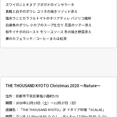
ズワイガニとキヌア アボガドのインサラータ
真鱈と白子のポワレ ユリネの焼きリゾット添え
塩水ウニとカラフルトマトのタリアテッレ バジリコ風味
白身魚のポワレ 小カブのスープ仕立て 花菜のソテー添え
和牛イチボのロースト モリーユソース 冬の焼き野菜添え
栗のカフェラッテ／コーヒーまたは紅茶
THE THOUSAND KYOTO Christmas 2020 ～Nature～
住所：京都市下京区東塩小路町570
期間：2020年12月19日（土）～12月27日（日）
店舗名：「THE THOUSAND KYOTO」2F イタリア料理「SCALAE」
時間：ランチ 11:30～14:30（L.O.）、ディナー 17:30～20:30（L.O.)