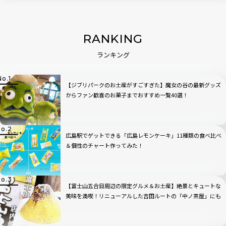
RANKING
ランキング
【ジブリパークのお土産がすごすぎた】魔女の谷の最新グッズ
からファン歓喜のお菓子までおすすめ一覧40選！
広島駅でゲットできる「広島レモンケーキ」11種類の食べ比べ
＆個性のチャート作ってみた！
【富士山五合目周辺の限定グルメ＆お土産】絶景とキュートな
美味を満喫！リニューアルした吉田ルートの「中ノ茶屋」にも
寄ってみた！