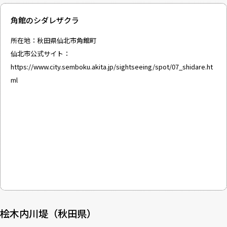
角館のシダレザクラ
所在地：秋田県仙北市角館町
仙北市公式サイト：
https://www.city.semboku.akita.jp/sightseeing/spot/07_shidare.ht
ml
桧木内川堤（秋田県）