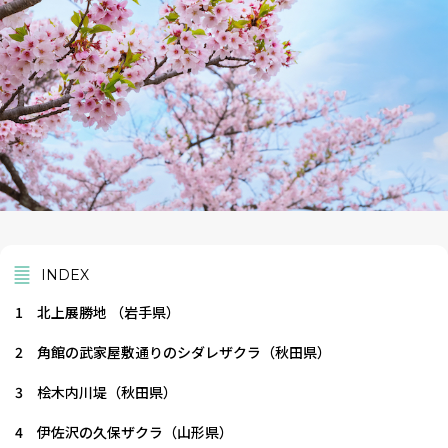
INDEX
1
北上展勝地 （岩手県）
2
角館の武家屋敷通りのシダレザクラ（秋田県）
3
桧木内川堤（秋田県）
4
伊佐沢の久保ザクラ（山形県）