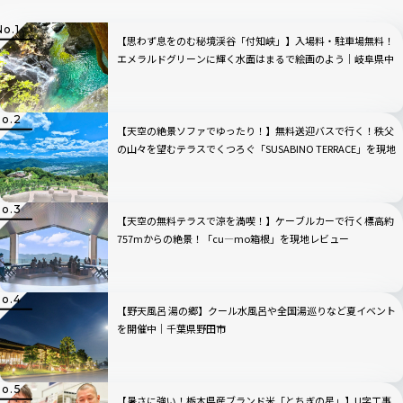
【思わず息をのむ秘境渓谷「付知峡」】入場料・駐車場無料！
エメラルドグリーンに輝く水面はまるで絵画のよう｜岐阜県中
津川市
【天空の絶景ソファでゆったり！】無料送迎バスで行く！秩父
の山々を望むテラスでくつろぐ「SUSABINO TERRACE」を現地
レビュー｜埼玉県
【天空の無料テラスで涼を満喫！】ケーブルカーで行く標高約
757mからの絶景！「cu―mo箱根」を現地レビュー
【野天風呂 湯の郷】クール水風呂や全国湯巡りなど夏イベント
を開催中｜千葉県野田市
【暑さに強い！栃木県産ブランド米「とちぎの星」】U字工事