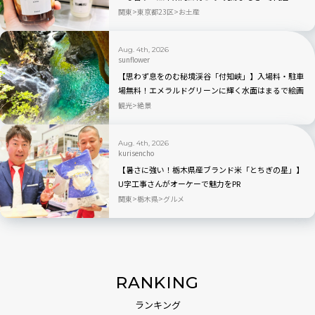
「BETWEEN by THE YOMOGI STAND」渋谷にオープ
関東
東京都23区
お土産
ン！人気TOP3も
Aug. 4th, 2026
sunflower
【思わず息をのむ秘境渓谷「付知峡」】入場料・駐車
場無料！エメラルドグリーンに輝く水面はまるで絵画
のよう｜岐阜県中津川市
観光
絶景
Aug. 4th, 2026
kurisencho
【暑さに強い！栃木県産ブランド米「とちぎの星」】
U字工事さんがオーケーで魅力をPR
関東
栃木県
グルメ
RANKING
ランキング