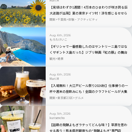
Mari.M
【見頃はわずか1週間！4万本のひまわりが咲き誇る巨
大迷路が出現】夏の東京ドイツ村！涼を感じるせせら
ぎエリアも｜千葉県・袖ケ浦
関東
千葉県
体験・アクティビティ
Aug. 6th, 2026
もろたけいこ
【ギリシャで一番感動したのはサントリーニ島ではな
くザギントス島だった】ジブリ映画『紅の豚』の舞台
と言われるナヴァイオビーチ観光のベストの時間帯
観光
絶景
は？行き方から持ち物まで完全ガイド
Aug. 6th, 2026
Mari.M
【入場無料！大江戸ビール祭り2026秋】仕事帰りの一
杯や週末の昼飲みにも！全国のクラフトビールが大集
合｜品川
関東
東京都23区
グルメ
Aug. 5th, 2026
kurisencho
【話題の発酵よもぎラテってどんな味？】草原を思わ
せる香り！熊本県阿蘇育ちの“発酵よもぎ”専門店