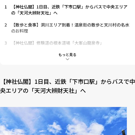
1
【神社仏閣】1日目、近鉄「下市口駅」からバスで中央エリア
の「天河大辨財天社」へ
2
【散歩と食事】洞川エリア到着！温泉街の散歩と天川村の名水
のお料理
3
【神社仏閣】修験道の根本道場「大峯山龍泉寺」
4
【アクティビティ】面不動鍾乳洞〜洞川自然研究路〜かりがね
もっと見る
橋
5
【カフェ】シェアオフィス西友
【神社仏閣】1日目、近鉄「下市口駅」からバスで中
6
【宿泊・土産】温泉と朝食を満喫「花あかりの宿 柳屋」
央エリアの「天河大辨財天社」へ
7
【アクティビティ】2日目、五代松鍾乳洞へ
8
1泊2日では回りきれないほど見どころ満載！