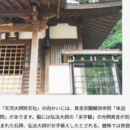
「天河大辨財天社」の向かいには、真言宗醍醐派寺院「来迎
院」があります。脇には弘法大師の「あ字観」の光明真言が刻
まれた石碑、弘法大師がお手植えしたとされる、雌株では奈良