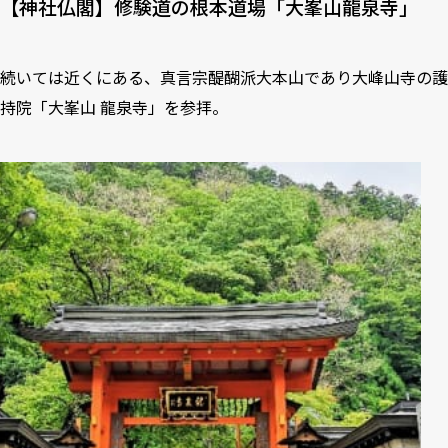
【神社仏閣】修験道の根本道場「大峯山龍泉寺」
続いては近くにある、真言宗醍醐派大本山であり大峰山寺の護
持院「大峯山 龍泉寺」を参拝。