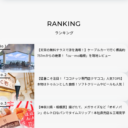
RANKING
ランキング
【天空の無料テラスで涼を満喫！】ケーブルカーで行く標高約
757mからの絶景！「cu―mo箱根」を現地レビュー
【猛暑こそ注目！「ココナッツ専門店クマココ」人気TOP5】
本物はトゥルンとした食感！ソフトクリームやビールも人気｜
川崎・ラ チッタデッラ
【神奈川県・相模原】揚げたて、メガサイズなど「オギノパ
ン」のレトロなパンでタイムスリップ！本社直売店＆工場見学
へ行ってみた！