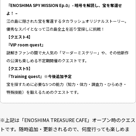
『ENOSHIMA SPY MISSION Ep.0』- 暗号を解読し、宝を奪還せ
よ！ –
江の島に隠された宝を奪還するタカラッシュオリジナルストーリー。
優秀なスパイとなって江の島全土を巡り宝探しに挑戦！
【クエスト4】
『VIP room quest』
謎解きファンの間で大人気の「マーダーミステリー」や、その他新作
の公演も楽しめる不定期開催のクエストです。
【クエスト5】
『Training quest』※今後追加予定
宝を探すために必要な5つの能力（知力・体力・調査力・ひらめき・
特殊技能）を鍛えるためのクエストです。
※上記は「ENOSHIMA TREASURE CAFE」オープン時のクエス
トです。随時追加・更新されるので、何度行っても楽しめま