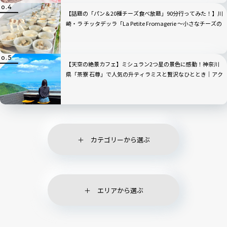
【話題の「パン＆20種チーズ食べ放題」90分行ってみた！】川
崎・ラ チッタデッラ「La Petite Fromagerie 〜小さなチーズの
店〜」
【天空の絶景カフェ】ミシュラン2つ星の景色に感動！神奈川
県「茶寮 石尊」で人気の升ティラミスと贅沢なひととき｜アク
セスも紹介
カテゴリーから選ぶ
エリアから選ぶ