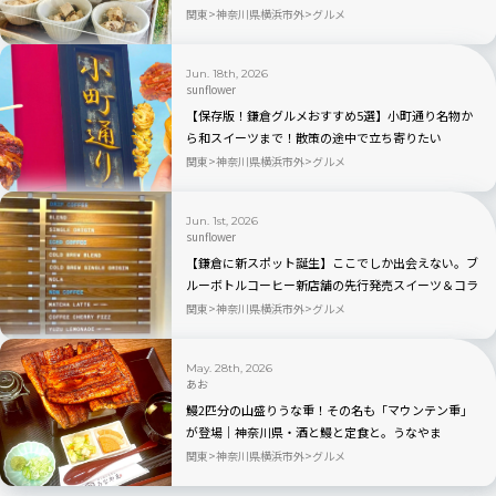
〜小さなチーズの店〜」
関東
神奈川県横浜市外
グルメ
Jun. 18th, 2026
sunflower
【保存版！鎌倉グルメおすすめ5選】小町通り名物か
ら和スイーツまで！散策の途中で立ち寄りたい
関東
神奈川県横浜市外
グルメ
Jun. 1st, 2026
sunflower
【鎌倉に新スポット誕生】ここでしか出会えない。ブ
ルーボトルコーヒー新店舗の先行発売スイーツ＆コラ
ボバッグが可愛すぎる
関東
神奈川県横浜市外
グルメ
May. 28th, 2026
あお
鰻2匹分の山盛りうな重！その名も「マウンテン重」
が登場｜神奈川県・酒と鰻と定食と。うなやま
関東
神奈川県横浜市外
グルメ