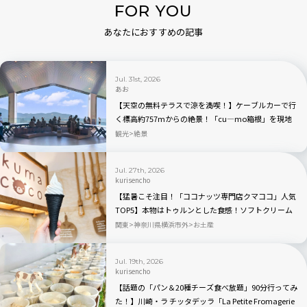
FOR YOU
あなたにおすすめの記事
Jul. 31st, 2026
あお
【天空の無料テラスで涼を満喫！】ケーブルカーで行
く標高約757mからの絶景！「cu―mo箱根」を現地
レビュー
観光
絶景
Jul. 27th, 2026
kurisencho
【猛暑こそ注目！「ココナッツ専門店クマココ」人気
TOP5】本物はトゥルンとした食感！ソフトクリーム
やビールも人気｜川崎・ラ チッタデッラ
関東
神奈川県横浜市外
お土産
Jul. 19th, 2026
kurisencho
【話題の「パン＆20種チーズ食べ放題」90分行ってみ
た！】川崎・ラ チッタデッラ「La Petite Fromagerie