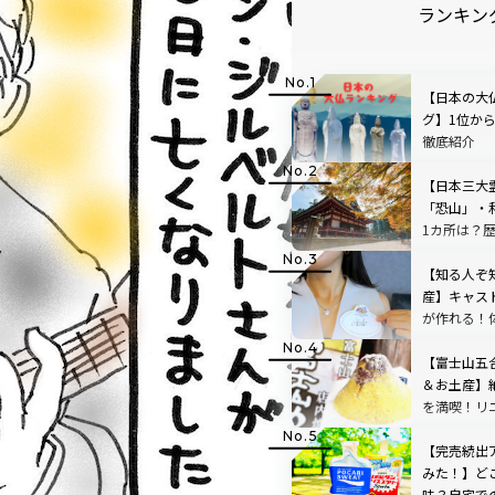
ランキン
【日本の大
グ】1位か
徹底紹介
【日本三大
「恐山」・
1カ所は？
【知る人ぞ
産】キャス
が作れる！体
ー・ランド
【富士山五
＆お土産】
を満喫！リ
ートの「中
た！
【完売続出
みた！】ど
味？自宅で