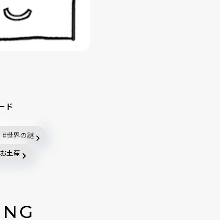
ード
世界の謎
お土産
ING