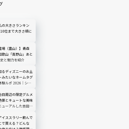
グ
仏の大きさランキン
ら10位まで大きさ順に
霊場（霊山）】青森
和歌山「高野山」あと
歴史と魅力を紹介
知るディズニーのお土
トみたいなネームタグ
験ルポ 2026｜シ
3店舗で販売中
合目周辺の限定グルメ
絶景とキュートな美味
ニューアルした吉田ル
ノ茶屋」にも寄ってみ
アイススラリー飲んで
こで買える？どんな
の作り方は？徹底調査