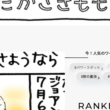
今！人気のワ
パワースポット
旅の裏技
RANK