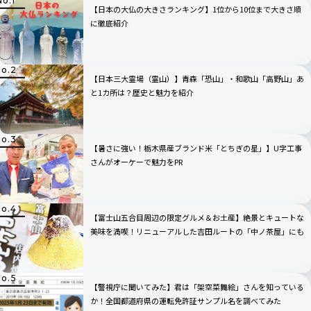
【日本の大仏の大きさランキング】1位から10位まで大きさ順
に徹底紹介
【日本三大霊場（霊山）】青森「恐山」・和歌山「高野山」あ
と1カ所は？歴史と魅力を紹介
【暑さに強い！栃木県産ブランド米「とちぎの星」】U字工事
さんがオーケーで魅力をPR
【富士山五合目周辺の限定グルメ＆お土産】絶景とキュートな
美味を満喫！リニューアルした吉田ルートの「中ノ茶屋」にも
寄ってみた！
【警視庁に聞いてみた】君は「架空菜舞絵」さんを知っている
か！全国都道府県の運転免許証サンプル名を調べてみた