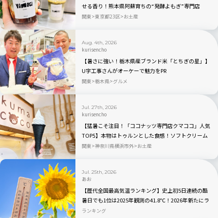
せる香り！熊本県阿蘇育ちの“発酵よもぎ”専門店
「BETWEEN by THE YOMOGI STAND」渋谷にオープ
関東
東京都23区
お土産
ン！人気TOP3も
Aug. 4th, 2026
kurisencho
【暑さに強い！栃木県産ブランド米「とちぎの星」】
U字工事さんがオーケーで魅力をPR
関東
栃木県
グルメ
Jul. 27th, 2026
kurisencho
【猛暑こそ注目！「ココナッツ専門店クマココ」人気
TOP5】本物はトゥルンとした食感！ソフトクリーム
やビールも人気｜川崎・ラ チッタデッラ
関東
神奈川県横浜市外
お土産
Jul. 25th, 2026
あお
【歴代全国最高気温ランキング】史上初5日連続の酷
暑日でも1位は2025年観測の41.8℃！2026年新たにラ
ンクインしたのはどこ？
ランキング