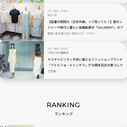
Jul. 18th, 2026
Mari.M
【猛暑の原因は「近赤外線」って知ってた？】夏のレ
ジャーや旅行に着たい高機能素材「SOLAMENT」のア
パレルが続々登場
関東
東京都23区
現地ルポ／ブログ
Jul. 18th, 2026
TABIZINE編集部
サステナビリティを核に据えるファッションブランド
「アドルフォ・ドミンゲス」が50周年記念の新コレク
ション「EL NÚMERO」を発表
豆知識
RANKING
ランキング