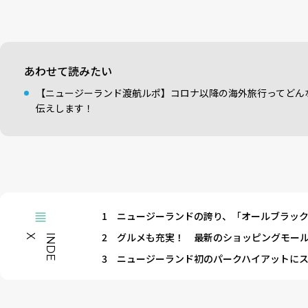
あわせて読みたい
【ニュージーランド渡航ルポ】コロナ以降の海外旅行ってどん
伝えします！
1
ニュージーランドの誇り、「オールブラッ
2
グルメも充実！ 最新のショッピングモー
X
I
N
D
E
3
ニュージーランド初のパークハイアットに