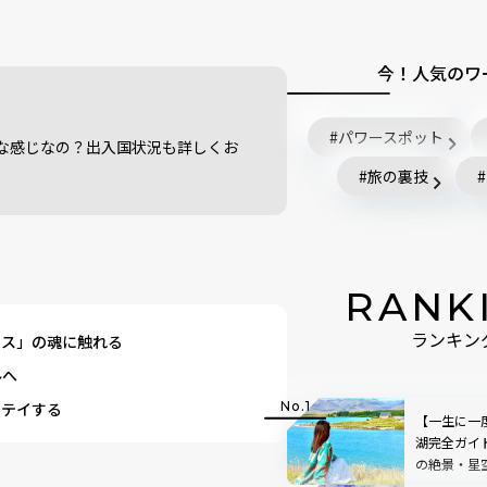
今！人気のワ
パワースポット
な感じなの？出入国状況も詳しくお
旅の裏技
RANK
クス」の魂に触れる
ランキン
ルへ
ステイする
【一生に一
湖完全ガイ
の絶景・星
アストロカ