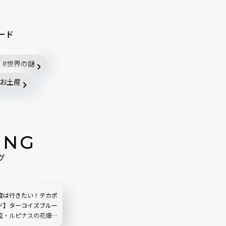
ード
世界の謎
お土産
ING
グ
度は行きたい！テカポ
ド】ターコイズブルー
空・ルピナスの花畑・
フェ｜ニュージーラン