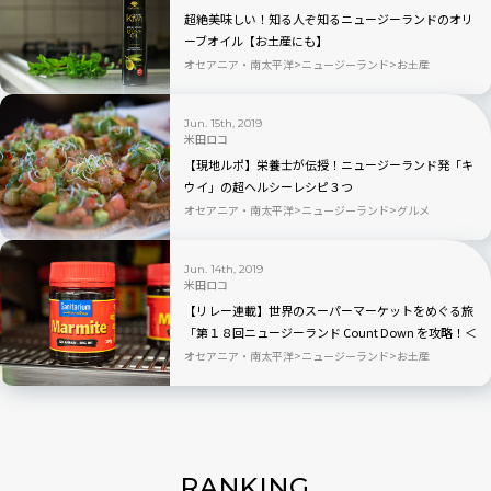
超絶美味しい！知る人ぞ知るニュージーランドのオリ
ーブオイル【お土産にも】
オセアニア・南太平洋
ニュージーランド
お土産
Jun. 15th, 2019
米田ロコ
【現地ルポ】栄養士が伝授！ニュージーランド発「キ
ウイ」の超ヘルシーレシピ３つ
オセアニア・南太平洋
ニュージーランド
グルメ
Jun. 14th, 2019
米田ロコ
【リレー連載】世界のスーパーマーケットをめぐる旅
「第１８回ニュージーランド Count Down を攻略！＜
後編＞」
オセアニア・南太平洋
ニュージーランド
お土産
RANKING