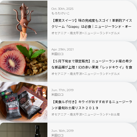
Oct. 30th, 2025
もろたけいこ
【爆笑スイーツ】味の完成度もスゴイ！革新的アイス
クリーム「Giapo」は必食｜ニュージーランド・オー
クランド
オセアニア・南太平洋
ニュージーランド
グルメ
Apr. 29th, 2021
米田ロコ
【５月下旬まで限定販売】ニュージーランド産の希少
な新品種が上陸！幻の赤い果実「レッドキウイ」を食
べてみた
オセアニア・南太平洋
ニュージーランド
グルメ
Jun. 17th, 2019
米田ロコ
【実食ルポ付き】キウイがおすすめするニュージーラ
ンド最旬お土産リスト２０１９
オセアニア・南太平洋
ニュージーランド
お土産
Jun. 16th, 2019
米田ロコ