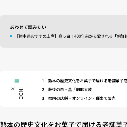
あわせて読みたい
【熊本県おすすめ土産】真っ白！400年前から愛される「朝鮮
1
熊本の歴史文化をお菓子で届ける老舗菓子
2
肥後の白・黒「胡麻太鼓」
X
I
N
D
E
3
県内の店舗・オンライン・催事で販売
熊本の歴史文化をお菓子で届ける老舗菓