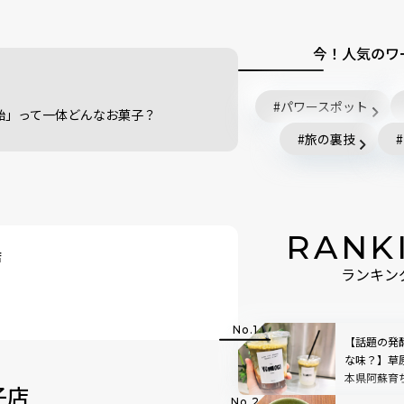
今！人気のワ
パワースポット
飴」って一体どんなお菓子？
旅の裏技
RANK
店
ランキン
【話題の発
な味？】草
本県阿蘇育
子店
店「BETWEE