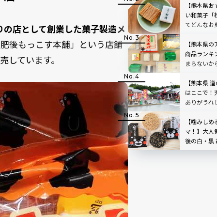
STAND」
【熊本県お
TOP3も
い和菓子「
てどんなお
りの店として創業した菓子製造メ
おいしくて
こさ肥後もっこす本舗」という店舗
【熊本県の
商品ランキ
売しています。
まらないか
も！
【熊本県 道
はここで！
ありがうれ
【噛みしめ
マ！】大人
後の白・黒
すすめ土産