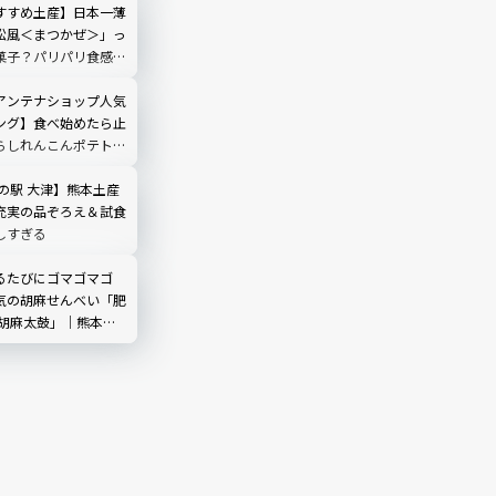
渋谷にオープン！人気
すすめ土産】日本一薄
松風＜まつかぜ＞」っ
菓子？パリパリ食感が
楽しい
アンテナショップ人気
ング】食べ始めたら止
らしれんこんポテト
の駅 大津】熊本土産
充実の品ぞろえ＆試食
しすぎる
るたびにゴマゴマゴ
気の胡麻せんべい「肥
 胡麻太鼓」｜熊本お