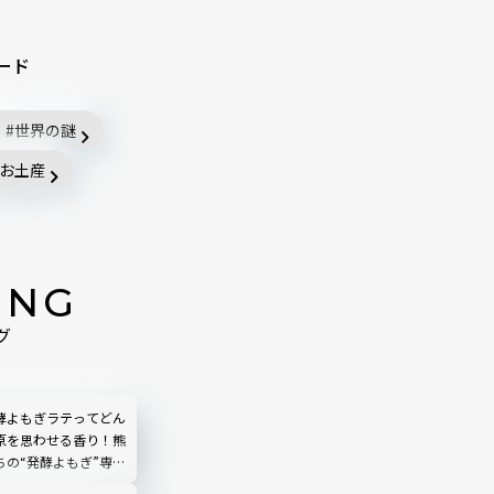
ード
世界の謎
お土産
ING
グ
酵よもぎラテってどん
原を思わせる香り！熊
ちの“発酵よもぎ”専門
N by THE YOMOGI