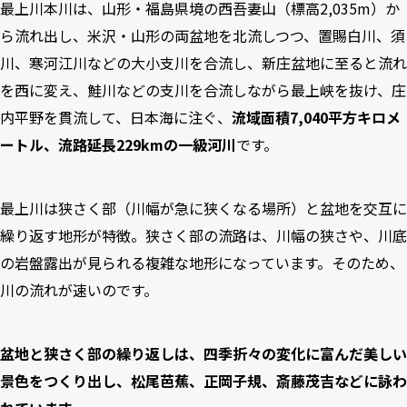
最上川本川は、山形・福島県境の西吾妻山（標高2,035m）か
ら流れ出し、米沢・山形の両盆地を北流しつつ、置賜白川、須
川、寒河江川などの大小支川を合流し、新庄盆地に至ると流れ
を西に変え、鮭川などの支川を合流しながら最上峡を抜け、庄
内平野を貫流して、日本海に注ぐ、
流域面積7,040平方キロメ
ートル、流路延長229kmの一級河川
です。
最上川は狭さく部（川幅が急に狭くなる場所）と盆地を交互に
繰り返す地形が特徴。狭さく部の流路は、川幅の狭さや、川底
の岩盤露出が見られる複雑な地形になっています。そのため、
川の流れが速いのです。
盆地と狭さく部の繰り返しは、四季折々の変化に富んだ美しい
景色をつくり出し、松尾芭蕉、正岡子規、斎藤茂吉などに詠わ