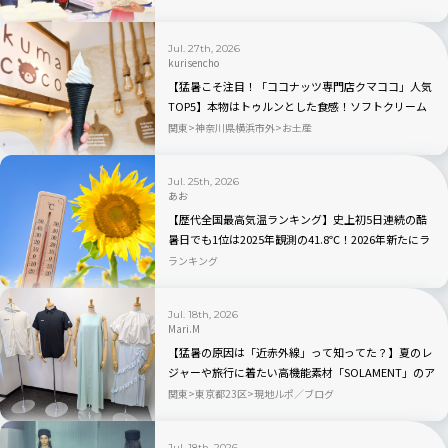
Jul. 27th, 2026
kurisencho
【猛暑こそ注目！「ココナッツ専門店クマココ」人気
TOP5】本物はトゥルンとした食感！ソフトクリーム
やビールも人気｜川崎・ラ チッタデッラ
関東
神奈川県横浜市外
お土産
Jul. 25th, 2026
あお
【歴代全国最高気温ランキング】史上初5日連続の酷
暑日でも1位は2025年観測の41.8℃！2026年新たにラ
ンクインしたのはどこ？
ランキング
Jul. 18th, 2026
Mari.M
【猛暑の原因は「近赤外線」って知ってた？】夏のレ
ジャーや旅行に着たい高機能素材「SOLAMENT」のア
パレルが続々登場
関東
東京都23区
現地ルポ／ブログ
Jul. 18th, 2026