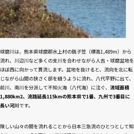
球磨川は、熊本県球磨郡水上村の銚子笠（標高1,489m）から
流れ、川辺川など多くの支川を合わせながら人吉・球磨盆地を
ほぼ西に向かって貫流します。盆地を抜けると、流向を北に転
じながら山間の狭さく部を縫うように流れ、八代平野に出て、
前川、南川を分派して不知火海（八代海）に注ぐ、
流域面積
1,880km2、流路延長115kmの熊本県で1番、九州で3番目に
長い河川
です。
険しい山々の間を流れることから日本三急流のひとつとして知