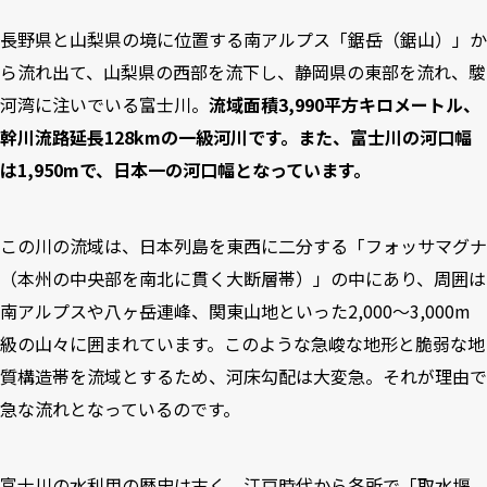
長野県と山梨県の境に位置する南アルプス「鋸岳（鋸山）」か
ら流れ出て、山梨県の西部を流下し、静岡県の東部を流れ、駿
河湾に注いでいる富士川。
流域面積3,990平方キロメートル、
幹川流路延長128kmの一級河川です。また、富士川の河口幅
は1,950mで、日本一の河口幅となっています。
この川の流域は、日本列島を東西に二分する「フォッサマグナ
（本州の中央部を南北に貫く大断層帯）」の中にあり、周囲は
南アルプスや八ヶ岳連峰、関東山地といった2,000〜3,000m
級の山々に囲まれています。このような急峻な地形と脆弱な地
質構造帯を流域とするため、河床勾配は大変急。それが理由で
急な流れとなっているのです。
富士川の水利用の歴史は古く、江戸時代から各所で「取水堰