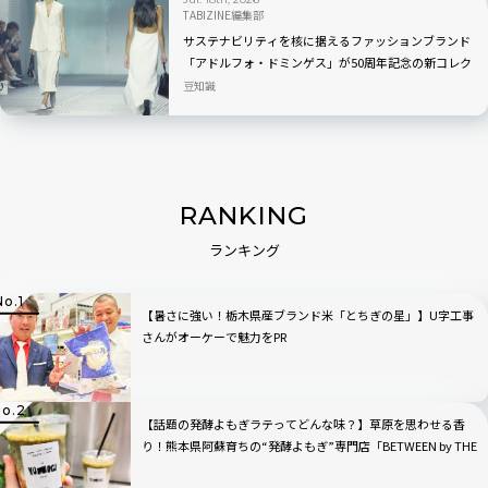
TABIZINE編集部
サステナビリティを核に据えるファッションブランド
「アドルフォ・ドミンゲス」が50周年記念の新コレク
ション「EL NÚMERO」を発表
豆知識
RANKING
ランキング
【暑さに強い！栃木県産ブランド米「とちぎの星」】U字工事
さんがオーケーで魅力をPR
【話題の発酵よもぎラテってどんな味？】草原を思わせる香
り！熊本県阿蘇育ちの“発酵よもぎ”専門店「BETWEEN by THE
YOMOGI STAND」渋谷にオープン！人気TOP3も