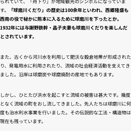
られていて、「舟下り」が地域観光のシンボルになっていま
す。
「球磨川くだり」の歴史は100余年といわれ、西郷隆盛も
西南の役で秘かに熊本に入るために球磨川を下ったとか。
1932年には与謝野鉄幹・晶子夫妻も球磨川くだりを楽しんだ
とされています。
また、古くから河川水を利用して肥沃な穀倉地帯が形成された
り、発電用水に利用されたり、流域の社会経済活動を支えてき
ました。沿岸は球磨炭や球磨焼酎の産地でもあります。
しかし、ひとたび洪水を起こすと流域の被害は甚大です。幾度
となく流域の町をおし流してきました。先人たちは球磨川に何
度も治水利水事業を行いました。その伝説的な工法・構造物は
現在も残っています。