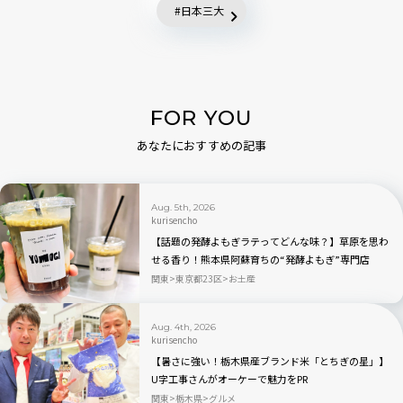
日本三大
FOR YOU
あなたにおすすめの記事
Aug. 5th, 2026
kurisencho
【話題の発酵よもぎラテってどんな味？】草原を思わ
せる香り！熊本県阿蘇育ちの“発酵よもぎ”専門店
「BETWEEN by THE YOMOGI STAND」渋谷にオープ
関東
東京都23区
お土産
ン！人気TOP3も
Aug. 4th, 2026
kurisencho
【暑さに強い！栃木県産ブランド米「とちぎの星」】
U字工事さんがオーケーで魅力をPR
関東
栃木県
グルメ