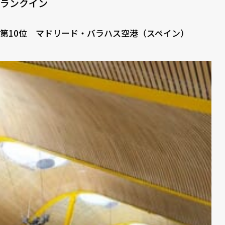
ランクイン
2-2
第2位 ハマド国際空港（カタール）
2-3
第1位 チャンギ国際空港（シンガポール）
第10位 マドリード・バラハス空港（スペイン）