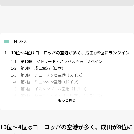
INDEX
1
10位〜4位はヨーロッパの空港が多く、成田が9位にランクイン
1-1
第10位 マドリード・バラハス空港（スペイン）
1-2
第9位 成田空港（日本）
1-3
第8位 チューリッヒ空港（スイス）
1-4
第7位 ミュンヘン空港（ドイツ）
1-5
第6位 イスタンブール空港（トルコ）
1-6
第5位 シャルル・ド・ゴール空港（フランス）
もっと見る
1-7
第4位 仁川国際空港（韓国）
2
世界の空港TOP3はシンガポール・チャンギ、ドーハ・ハマ
ド、東京・羽田
10位〜4位はヨーロッパの空港が多く、成田が9位に
2-1
第3位 羽田空港（日本）