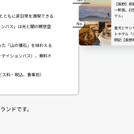
【長野】奇
一軒宿。幻
とともに非日常を満喫できる
テル」
ョンバス」は光と闇の瞑想空
愛犬とサシ
トホテル「
問記【長野
った「山の懐石」を味わえる
ィテイションバス）、無料ド
サービス料・税込、食事別）
ランドです。