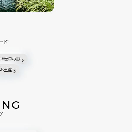
ード
世界の謎
お土産
ING
グ