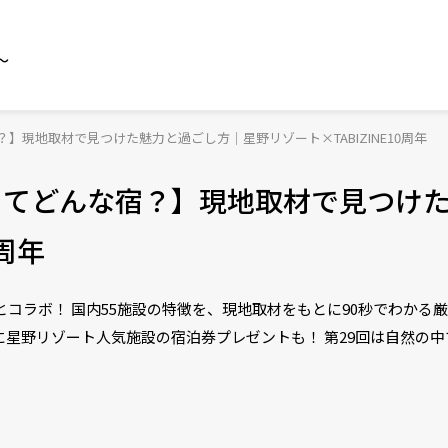
～
】現地取材で見つけた魅力と過ごし方｜星野リゾート×TABIZINE10周年
ってどんな宿？】現地取材で見つけ
0周年
ートとコラボ！ 国内55施設の特徴を、現地取材をもとに90秒でわか
様に星野リゾート人気施設の宿泊券プレゼントも！ 第29回は自然の