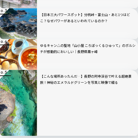
【日本三大パワースポット】分杭峠・富士山・あと1つはど
こ？なぜパワーがあるといわれているのか？
ゆるキャン△の聖地「山小屋 ころぼっくるひゅって」のボルシ
チが感動的においしい｜長野県霧ヶ峰
【こんな場所あったんだ…】長野の阿寺渓谷で叶える超絶景
旅！神秘のエメラルドグリーンを写真と映像で綴る