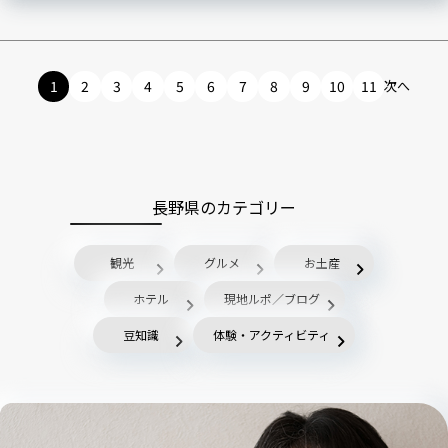
1
2
3
4
5
6
7
8
9
10
11
次へ
長野県のカテゴリー
観光
グルメ
お土産
ホテル
現地ルポ／ブログ
豆知識
体験・アクティビティ