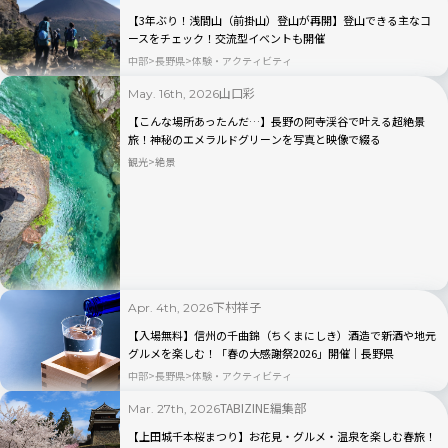
【3年ぶり！浅間山（前掛山）登山が再開】登山できる主なコ
ースをチェック！交流型イベントも開催
中部
長野県
体験・アクティビティ
山口彩
May. 16th, 2026
【こんな場所あったんだ…】長野の阿寺渓谷で叶える超絶景
旅！神秘のエメラルドグリーンを写真と映像で綴る
観光
絶景
下村祥子
Apr. 4th, 2026
【入場無料】信州の千曲錦（ちくまにしき）酒造で新酒や地元
グルメを楽しむ！「春の大感謝祭2026」開催｜長野県
中部
長野県
体験・アクティビティ
TABIZINE編集部
Mar. 27th, 2026
【上田城千本桜まつり】お花見・グルメ・温泉を楽しむ春旅！