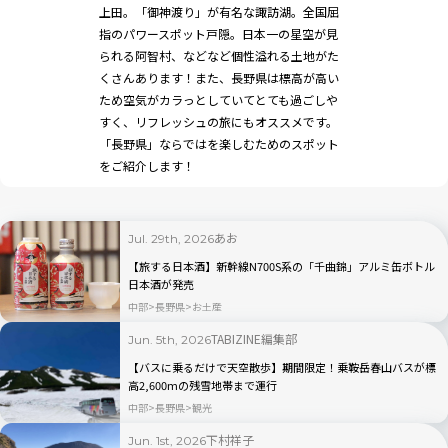
上田。「御神渡り」が有名な諏訪湖。全国屈
指のパワースポット戸隠。日本一の星空が見
られる阿智村、などなど個性溢れる土地がた
くさんあります！また、長野県は標高が高い
ため空気がカラっとしていてとても過ごしや
すく、リフレッシュの旅にもオススメです。
「長野県」ならではを楽しむためのスポット
をご紹介します！
あお
Jul. 29th, 2026
【旅する日本酒】新幹線N700S系の「千曲錦」アルミ缶ボトル
日本酒が発売
中部
長野県
お土産
TABIZINE編集部
Jun. 5th, 2026
【バスに乗るだけで天空散歩】期間限定！乗鞍岳春山バスが標
高2,600mの残雪地帯まで運行
中部
長野県
観光
下村祥子
Jun. 1st, 2026