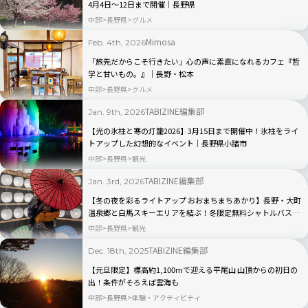
4月4日～12日まで開催｜長野県
中部
長野県
グルメ
Mimosa
Feb. 4th, 2026
「旅先だからこそ行きたい」心の声に素直になれるカフェ『哲
学と甘いもの。』│長野・松本
中部
長野県
グルメ
TABIZINE編集部
Jan. 9th, 2026
【光の氷柱と寒の灯籠2026】3月15日まで開催中！氷柱をライ
トアップした幻想的なイベント｜長野県小諸市
中部
長野県
観光
TABIZINE編集部
Jan. 3rd, 2026
【冬の夜を彩るライトアップ おおまちまちあかり】長野・大町
温泉郷と白馬スキーエリアを結ぶ！冬限定無料シャトルバスも
運行中
中部
長野県
観光
TABIZINE編集部
Dec. 18th, 2025
【元旦限定】標高約1,100mで迎える平尾山 山頂からの初日の
出！条件がそろえば雲海も
中部
長野県
体験・アクティビティ