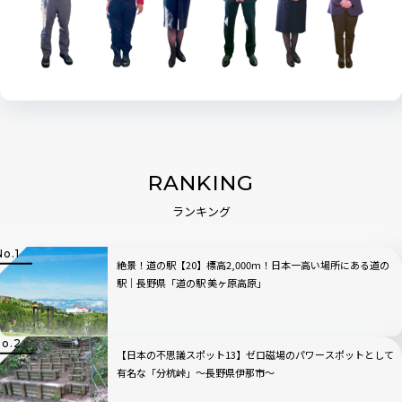
RANKING
ランキング
絶景！道の駅【20】標高2,000m！日本一高い場所にある道の
駅｜長野県「道の駅 美ヶ原高原」
【日本の不思議スポット13】ゼロ磁場のパワースポットとして
有名な「分杭峠」〜長野県伊那市〜